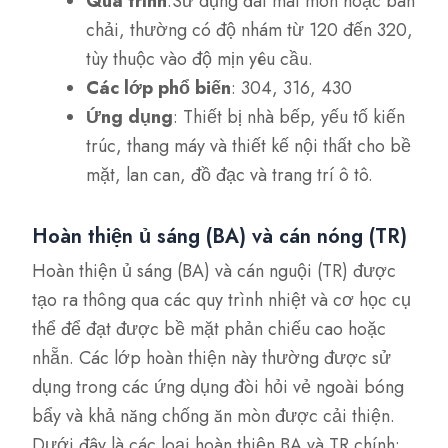
Quá trình
:Sử dụng đai mài mòn hoặc bàn
chải, thường có độ nhám từ 120 đến 320,
tùy thuộc vào độ mịn yêu cầu.
Các lớp phổ biến
: 304, 316, 430
Ứng dụng
: Thiết bị nhà bếp, yếu tố kiến
trúc, thang máy và thiết kế nội thất cho bề
mặt, lan can, đồ đạc và trang trí ô tô.
Hoàn thiện ủ sáng (BA) và cán nóng (TR)
Hoàn thiện ủ sáng (BA) và cán nguội (TR) được
tạo ra thông qua các quy trình nhiệt và cơ học cụ
thể để đạt được bề mặt phản chiếu cao hoặc
nhẵn. Các lớp hoàn thiện này thường được sử
dụng trong các ứng dụng đòi hỏi vẻ ngoài bóng
bẩy và khả năng chống ăn mòn được cải thiện.
Dưới đây là các loại hoàn thiện BA và TR chính: