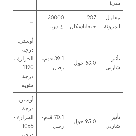
سي)
معامل
207
30000
–
المرونة
جيجاباسكال
ك.س.
أوستن.
درجة
تأثير
39.1 قدم-
الحرارة -
53.0 جول
شاربي
رطل
1120
درجة
مئوية
أوستن.
درجة
تأثير
70.1 قدم-
الحرارة -
95.0 جول
شاربي
رطل
1065
درجة