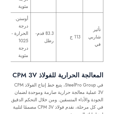
مئوية
أوستن.
درجة
تأثير
83.3 قدم-
الحرارة -
شاربي
113 ج
رطل
1025
في
درجة
مئوية
المعالجة الحرارية للفولاذ CPM 3V
في SteelPro Group، يتبع خط إنتاج الفولاذ CPM
3V عملية معالجة حرارية صارمة وموحدة لضمان
الجودة والأداء المتسقين. ومن خلال التحكم الدقيق
في كل مرحلة، نقدم فولاذ CPM 3V مصممًا لتلبية