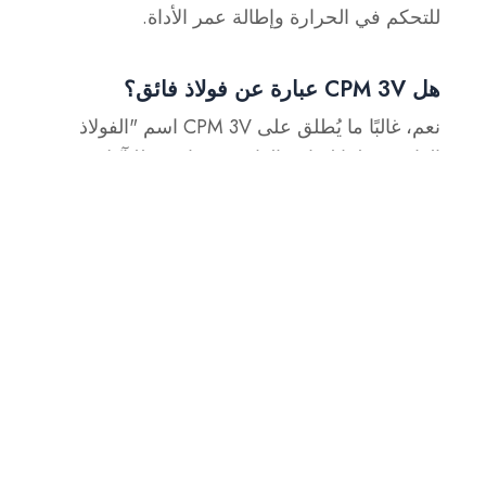
للتحكم في الحرارة وإطالة عمر الأداة.
هل CPM 3V عبارة عن فولاذ فائق؟
نعم، غالبًا ما يُطلق على CPM 3V اسم "الفولاذ
الفائق" نظرًا لمتانته الفائقة ومقاومته للتآكل وقوته
في التأثير. يمنحه مسحوق المعادن المتقدم قدرة
ممتازة على الاحتفاظ بالحافة، مما يجعله مثاليًا
للأدوات الثقيلة والتطبيقات الصناعية.
تطبيقات الفولاذ CPM 3V
أدوات القطع
:شفرات المنشار، والسكاكين،
وشفرات القص.
مكونات القالب والموت
:قوالب الثقب،
وإدخالات القوالب، وأجزاء القالب.