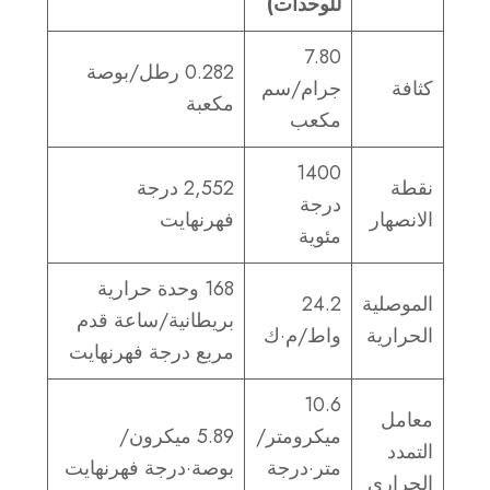
للوحدات)
7.80
0.282 رطل/بوصة
كثافة
جرام/سم
مكعبة
مكعب
1400
نقطة
2,552 درجة
درجة
الانصهار
فهرنهايت
مئوية
168 وحدة حرارية
الموصلية
24.2
بريطانية/ساعة قدم
الحرارية
واط/م·ك
مربع درجة فهرنهايت
10.6
معامل
ميكرومتر/
5.89 ميكرون/
التمدد
متر·درجة
بوصة·درجة فهرنهايت
الحراري