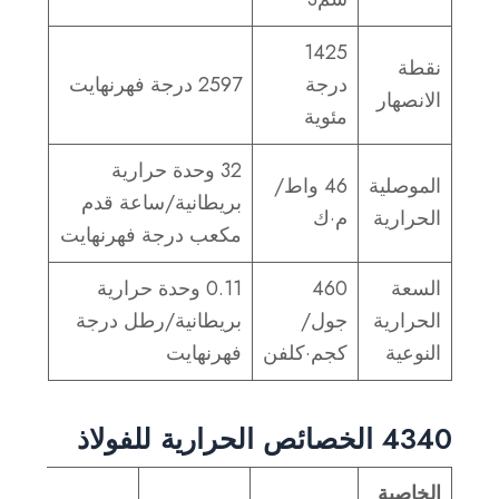
1425
نقطة
درجة
2597 درجة فهرنهايت
الانصهار
مئوية
32 وحدة حرارية
الموصلية
46 واط/
بريطانية/ساعة قدم
الحرارية
م·ك
مكعب درجة فهرنهايت
السعة
460
0.11 وحدة حرارية
الحرارية
جول/
بريطانية/رطل درجة
النوعية
كجم·كلفن
فهرنهايت
4340 الخصائص الحرارية للفولاذ
الخاصية