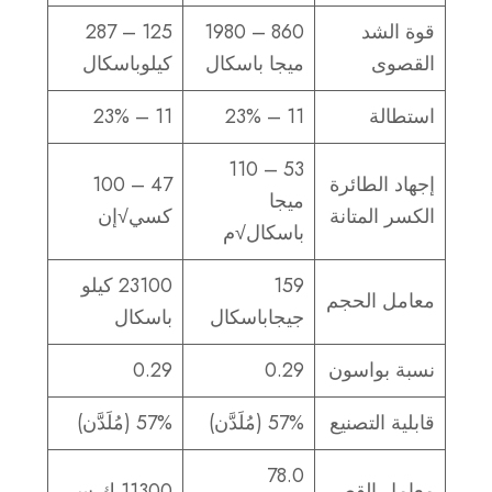
قوة الشد
860 – 1980
125 – 287
القصوى
ميجا باسكال
كيلوباسكال
استطالة
11 – 23%
11 – 23%
53 – 110
إجهاد الطائرة
47 – 100
ميجا
الكسر المتانة
كسي√إن
باسكال√م
159
23100 كيلو
معامل الحجم
جيجاباسكال
باسكال
نسبة بواسون
0.29
0.29
قابلية التصنيع
57% (مُلَدَّن)
57% (مُلَدَّن)
78.0
معامل القص
11300 ك.س.