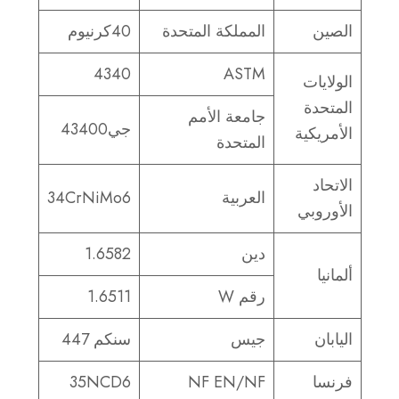
الصين
المملكة المتحدة
40كرنيوم
4340
ASTM
الولايات
المتحدة
جامعة الأمم
جي43400
الأمريكية
المتحدة
الاتحاد
العربية
34CrNiMo6
الأوروبي
دين
1.6582
ألمانيا
رقم W
1.6511
اليابان
جيس
سنكم 447
فرنسا
NF EN/NF
35NCD6