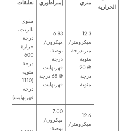
متري
إمبراطوري
تعليقات
الحرارية
مقوى
بالزيت،
6.83
12.3
درجة
ميكرومتر/
ميكرون/
حرارة
متر-درجة
بوصة-
600
مئوية
درجة
درجة
@ 20
فهرنهايت
مئوية
درجة
@ 68 درجة
(1110
مئوية
فهرنهايت
درجة
فهرنهايت)
7.00
12.6
ميكرون/
ميكرومتر/
بوصة-