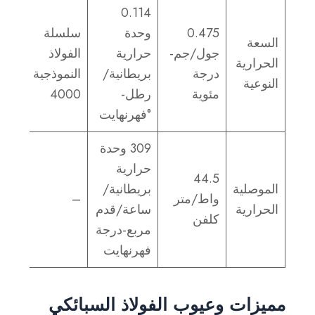
0.114
0.475
وحدة
سلسلة
السعة
جول/جم-
حرارية
الفولاذ
الحرارية
درجة
بريطانية/
النموذجية
النوعية
مئوية
رطل-
4000
°فهرنهايت
309 وحدة
حرارية
44.5
الموصلية
بريطانية/
واط/متر
–
الحرارية
ساعة/قدم
كلفن
مربع-درجة
فهرنهايت
مميزات وعيوب الفولاذ السبائكي