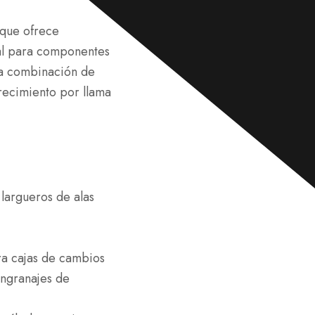
a
j
e
 que ofrece
*
eal para componentes
da combinación de
recimiento por llama
 largueros de alas
ra cajas de cambios
engranajes de