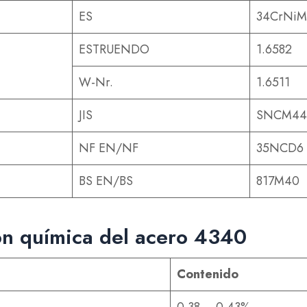
ES
34CrNiM
ESTRUENDO
1.6582
W-Nr.
1.6511
JIS
SNCM44
NF EN/NF
35NCD6
BS EN/BS
817M40
n química del acero 4340
Contenido
0.38 – 0.43%