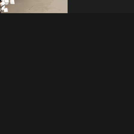
e lo convierte en
Consulta rápida
es. En SteelPro