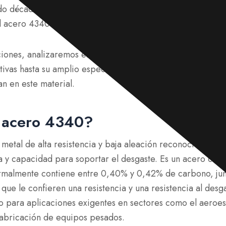
o décadas perfeccionando nuestro proceso de fabricaci
el acero 4340.
ciones, analizaremos en profundidad qué distingue al ace
intivas hasta su amplio espectro de usos, aprenderá por qué
an en este material.
 acero 4340?
metal de alta resistencia y baja aleación reconocido por 
iga y capacidad para soportar el desgaste. Es un acero co
malmente contiene entre 0,40% y 0,42% de carbono, junt
ue le confieren una resistencia y una resistencia al desg
o para aplicaciones exigentes en sectores como el aeroes
 fabricación de equipos pesados.