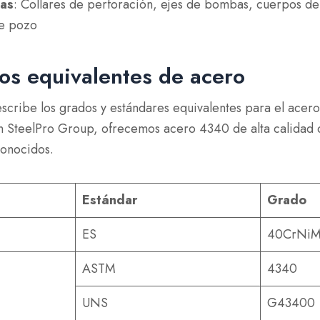
gas
: Collares de perforación, ejes de bombas, cuerpos de 
e pozo
s equivalentes de acero
escribe los grados y estándares equivalentes para el acer
En SteelPro Group, ofrecemos acero 4340 de alta calidad
conocidos.
Estándar
Grado
ES
40CrNi
ASTM
4340
UNS
G43400