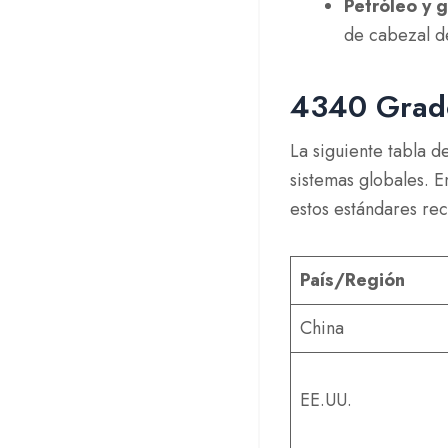
Petróleo y 
de cabezal d
4340 Grado
La siguiente tabla d
sistemas globales. 
estos estándares re
País/Región
China
EE.UU.