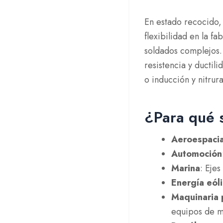
En estado recocido, 
flexibilidad en la f
soldados complejos.
resistencia y ducti
o inducción y nitrur
¿Para qué s
Aeroespacia
Automoción
Marina
: Eje
Energía eól
Maquinaria
equipos de m