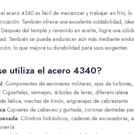
el acero 4340 es fácil de mecanizar y trabajar en frío, lo
abricación. También ofrece una excelente soldabilidad, id
 Después del temple y revenido en aceite, logra una sóli
lidad. También se puede endurecer aún más mediante endu
ación, lo que mejora su durabilidad para usos exigentes.
e utiliza el acero 4340?
l
: Componentes de aeronaves militares, ejes de turbinas,
: Cigüeñales, semiejes, árboles de levas, diferenciales
s
s de hélice, mechas de timón, engranajes de cabrestante
ica
:Cojinetes de cabeceo y guiñada, coronas dentadas pa
 pesada
: Cilindros hidráulicos, cadenas de excavadoras, 
inería