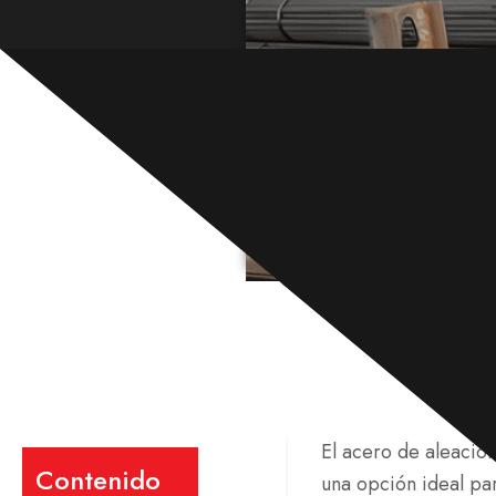
El acero de aleación
Contenido
una opción ideal pa