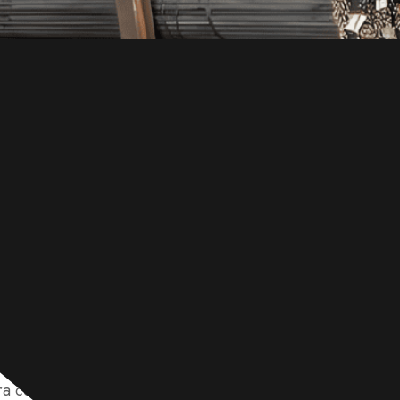
 4340 es conocido por su versatilidad y resistencia, lo qu
ra componentes de alto rendimiento como engranajes y ej