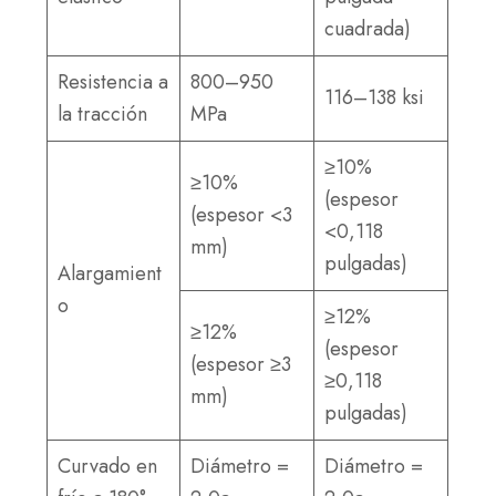
cuadrada)
Resistencia a
800–950
116–138 ksi
la tracción
MPa
≥10%
≥10%
(espesor
(espesor <3
<0,118
mm)
pulgadas)
Alargamient
o
≥12%
≥12%
(espesor
(espesor ≥3
≥0,118
mm)
pulgadas)
Curvado en
Diámetro =
Diámetro =