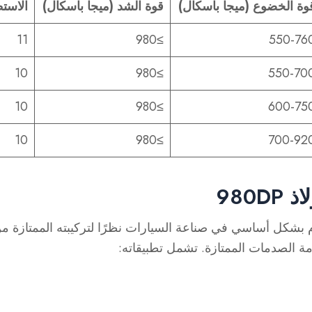
وة الخضوع (ميجا باسكال)
قوة الشد (ميجا باسكال)
الاستط
11
≥980
550-76
10
≥980
550-70
10
≥980
600-75
10
≥980
700-92
980D
شكل أساسي في صناعة السيارات نظرًا لتركيبته الممتازة من ال
مة الصدمات الممتازة. تشمل تطبيقاته: