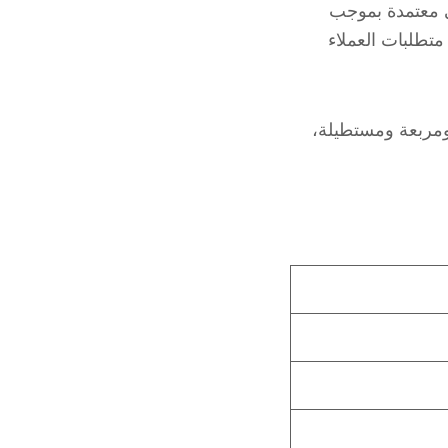
 معايير الجودة وهي معتمدة بموجب
لتلبية متطلبات العملاء
980، متوفرة بأشكال دائرية ومربعة ومستطيلة،