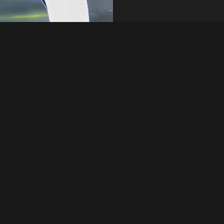
يُعد 
محتويات
على التشكيل. ستغطي 