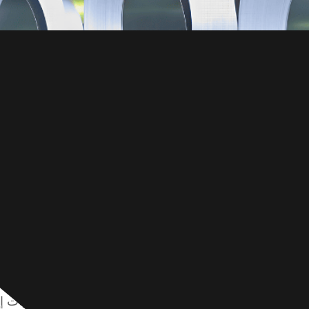
الفولاذ 980DP مادة عالية القوة تُستخدم في تصنيع السيارات نظرًا لتركيبته ا
هذه المقالة خصائصه وتطبيقاته ومعالجات سطحه وعمليات إن