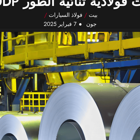
فولاذية ثنائية الطور 980DP
بيت
/
فولاذ السيارات
/
جون
7 فبراير 2025