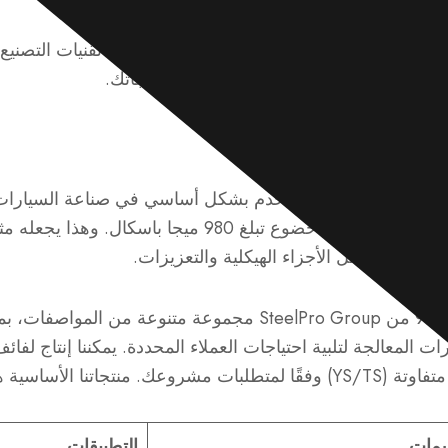
تعرف على كيفية قيام SteelPro Group بضمان أفضل جودة من خلال تقني
لجة الأسطح المصممة خصيصًا لتلبية احتياجاتك.
 ثنائي الطور عالي القوة يستخدم بشكل أساسي في صناعة السيارات
الممتازة وقابلية التشكيل الجيدة مع قوة خضوع تبلغ 980 ميجا باسك
لصدمات، مثل الأجزاء الهيكلية والتعزيزات.
تقدم لفائف الفولاذ 980DP من SteelPro Group مجموعة متنوعة من 
تنا الأساسية هي كما يلي:
مات
التطبيقات