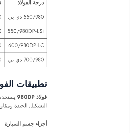
درجة الفولاذ
ق
550/980 دي بي
0
0
550/980DP-LSi
0
600/980DP-LC
700/980 دي بي
0
تطبيقات الفولاذ P
فولاذ 980DP
يستخدم ب
التشكيل الجيدة ومقاو
أجزاء جسم السيارة