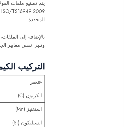
المحددة.
وتلبي نفس معايير الج
التركيب الكيميائ
عنصر
الكربون (C)
المنغنيز (Mn)
السيليكون (Si)