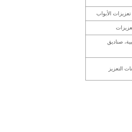
ة
*
تعزيزات
بية، صناديق
ات التعزيز