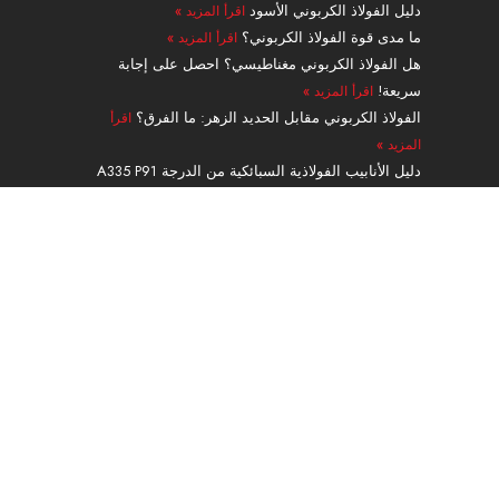
ت
ت
م
دليل الفولاذ الكربوني الأسود
اقرأ المزيد »
ر
ما مدى قوة الفولاذ الكربوني؟
اقرأ المزيد »
هل الفولاذ الكربوني مغناطيسي؟ احصل على إجابة
سريعة!
اقرأ المزيد »
الفولاذ الكربوني مقابل الحديد الزهر: ما الفرق؟
اقرأ
المزيد »
دليل الأنابيب الفولاذية السبائكية من الدرجة A335 P91
بدون لحامات
اقرأ المزيد »
ملاحة
منتجات
الخدمات والمعالجة
طلب
عن
اتصال
حاسبة الوزن