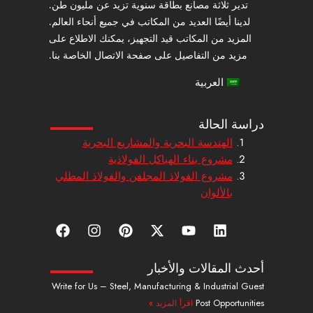
تدير ثلاثة مصانع بطاقة سنوية تزيد عن مليون طن.
لدينا أيضًا العديد من المكاتب في جميع أنحاء العالم.
المزيد من المكاتب قيد التجهيز، يمكنك الاطلاع على
مزيد من التفاصيل على صفحة الاتصال الخاصة بنا.
العربية
دراسة الحالة
الهندسة البحرية والمشاريع البحرية
مشروع بناء الهياكل الفولاذية
مشروع الفولاذ المجلفن والفولاذ المطلي
بالألوان
ل
ي
إ
ب
ا
ف
ي
و
ك
ي
ن
ي
ن
ت
س
ن
س
س
ك
ي
-
ت
ت
ب
أحدث المقالات والأخبار
د
و
ت
ر
ج
و
Write for Us – Steel, Manufacturing & Industrial Guest
إ
ب
و
ي
ر
ك
Post Opportunities
اقرأ المزيد »
ن
ي
س
ا