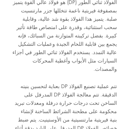
الفولاذ ثنائي الطور (DP) هو فولاذ عالي القوة يتميز
بمصفوفة فيريتية ناعمة تتخللها جزر مارتنسيت
صلبة. يتميز هذا الفولاذ بقوة شد عالية، وقابلية
سحب استثنائية، وقدرة على امتصاص طاقة تأثير
كبيرة. بفضل تركيبته المتوازنة من السبائك، فإنه
يجمع بين قابلية اللحام الجيدة وعمليات التشكيل
عالية التمدد. يستخدم الفولاذ ثنائي الطور في أجزاء
السيارات مثل الأبواب وأغطية المحركات
والمصدات.
تتم عملية تصنيع الفولاذ DP بعناية لتحسين بنيته
الدقيقة. تتم معالجة الفولاذ DP المدرفل على
الساخن تحت درجات حرارة درفلة ومعدلات تبريد
محكومة على مطحنة الشرائط الساخنة لإنشاء
بنية فيريتية مارتنسيتية من الأوستينيت. يتم ضبط
خصائص الفولاذ DP المدرفل على البارد بدقة أثناء