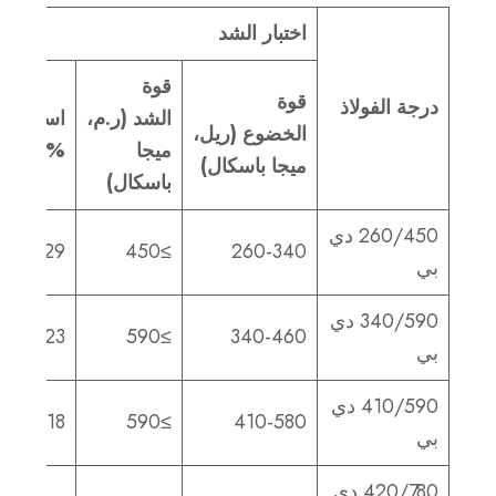
اختبار الشد
قوة
قوة
درجة الفولاذ
الشد
(ر.م،
استطالة
الخضوع
(ريل،
ميجا
%)
ميجا باسكال)
باسكال)
260/450 دي
29
≥450
260-340
بي
340/590 دي
23
≥590
340-460
بي
410/590 دي
18
≥590
410-580
بي
420/780 دي