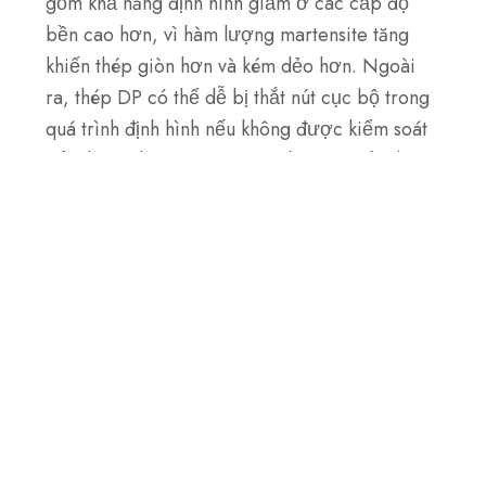
gồm khả năng định hình giảm ở các cấp độ
bền cao hơn, vì hàm lượng martensite tăng
khiến thép giòn hơn và kém dẻo hơn. Ngoài
ra, thép DP có thể dễ bị thắt nút cục bộ trong
quá trình định hình nếu không được kiểm soát
cẩn thận. Thép này cũng đòi hỏi các điều kiện
hàn chính xác để ngăn ngừa sự hình thành các
pha giòn trong Vùng chịu ảnh hưởng nhiệt
(HAZ). Cuối cùng, hàm lượng hợp kim cao
hơn ở một số cấp độ có thể làm tăng chi phí
vật liệu.
Sự khác biệt giữa thép hai pha và thép
pha phức hợp là gì?
thép CP
, ngoài ferrite và martensite, còn chứa