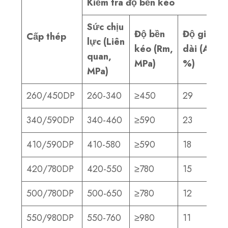
Kiểm tra độ bền kéo
Sức chịu
Độ bền
Độ giãn
Cấp thép
lực
(Liên
kéo
(Rm,
dài
(A50,
quan,
MPa)
%)
MPa)
260/450DP
260-340
≥450
29
340/590DP
340-460
≥590
23
410/590DP
410-580
≥590
18
420/780DP
420-550
≥780
15
500/780DP
500-650
≥780
12
550/980DP
550-760
≥980
11