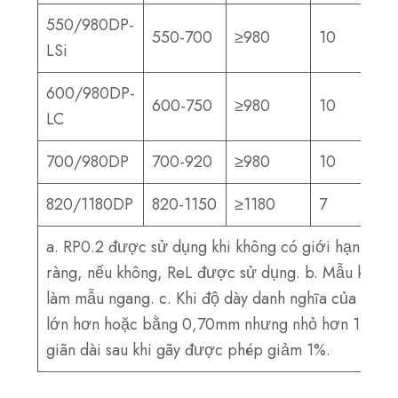
550/980DP-
550-700
≥980
10
LSi
600/980DP-
600-750
≥980
10
LC
700/980DP
700-920
≥980
10
820/1180DP
820-1150
≥1180
7
a. RP0.2 được sử dụng khi không có giới hạn chảy
ràng, nếu không, ReL được sử dụng. b. Mẫu kéo đ
làm mẫu ngang. c. Khi độ dày danh nghĩa của sản
lớn hơn hoặc bằng 0,70mm nhưng nhỏ hơn 1,00m
giãn dài sau khi gãy được phép giảm 1%.