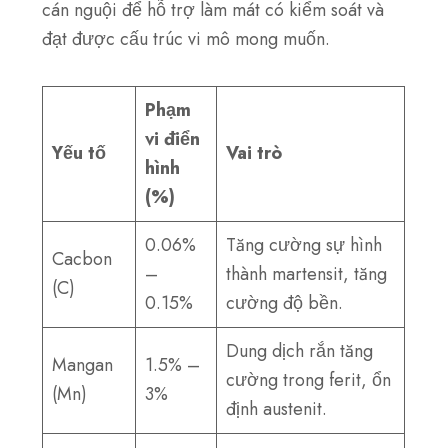
cán nguội để hỗ trợ làm mát có kiểm soát và
đạt được cấu trúc vi mô mong muốn.
Phạm
vi điển
Yếu tố
Vai trò
hình
(%)
0.06%
Tăng cường sự hình
Cacbon
–
thành martensit, tăng
(C)
0.15%
cường độ bền.
Dung dịch rắn tăng
Mangan
1.5% –
cường trong ferit, ổn
(Mn)
3%
định austenit.