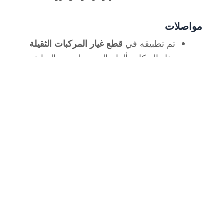
مواصلات
تم تطبيقه في
قطع غيار المركبات الثقيلة
مثل الهيكل وألواح الجسم لتعزيز المتانة.
الهندسة الميكانيكية
تستخدم في تصنيع
مكونات الآلة
التي
تتطلب قوة شد عالية ومقاومة للصدمات.
رفع البناء باستخدام صفائح الفولاذ
TRIP780
في SteelPro Group، نقدم منتجات فولاذية عالية
الجودة، بما في ذلك
صفائح الفولاذ TRIP780
تم