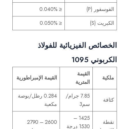
الفوسفور (P)
≤ 0.040%
الكبريت (S)
≤ 0.050%
الخصائص الفيزيائية للفولاذ
الكربوني 1095
القيمة
ملكية
القيمة الإمبراطورية
المترية
7.85 جرام/
0.284 رطل/بوصة
كثافة
سم3
مكعبة
1425 –
نقطة
2600 – 2790
1530 درجة