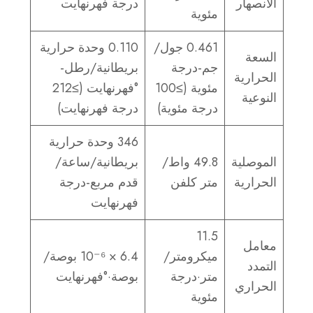
الانصهار
درجة فهرنهايت
مئوية
0.461 جول/
0.110 وحدة حرارية
السعة
جم-درجة
بريطانية/رطل-
الحرارية
مئوية (≥100
°فهرنهايت (≥212
النوعية
درجة مئوية)
درجة فهرنهايت)
346 وحدة حرارية
الموصلية
49.8 واط/
بريطانية/ساعة/
الحرارية
متر كلفن
قدم مربع-درجة
فهرنهايت
11.5
معامل
ميكرومتر/
6.4 × 10⁻⁶ بوصة/
التمدد
متر·درجة
بوصة·°فهرنهايت
الحراري
مئوية