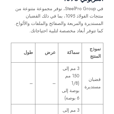
في SteelPro Group، نوفر مجموعة متنوعة من
منتجات الفولاذ 1095، بما في ذلك القضبان
المستديرة والمربعة والصفائح والملفات والألواح.
كما تتوفر أبعاد مخصصة لتلبية احتياجاتك.
نموذج
سماكة
عرض
طول
المنتج
3 مم إلى
150 مم
قضبان
–
–
(1/8
مستديرة
بوصة إلى
6 بوصة)
3 مم إلى