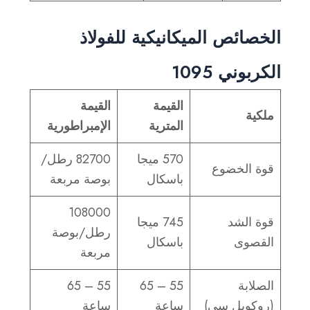
الخصائص الميكانيكية للفولاذ
الكربوني 1095
القيمة
القيمة
ملكية
المترية
الإمبراطورية
570 ميجا
82700 رطل/
قوة الخضوع
باسكال
بوصة مربعة
108000
قوة الشد
745 ميجا
رطل/بوصة
القصوى
باسكال
مربعة
الصلابة
55 – 65
55 – 65
(روكويل سي)
ساعة
ساعة