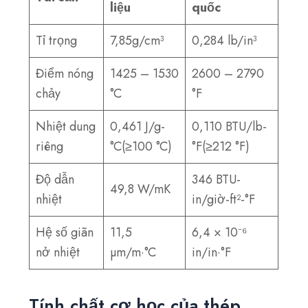
liệu
quốc
Tỉ trọng
7,85g/cm³
0,284 lb/in³
Điểm nóng
1425 – 1530
2600 – 2790
chảy
°C
°F
Nhiệt dung
0,461 J/g-
0,110 BTU/lb-
riêng
°C(≥100 °C)
°F(≥212 °F)
Độ dẫn
346 BTU-
49,8 W/mK
nhiệt
in/giờ-ft²-°F
Hệ số giãn
11,5
6,4 × 10⁻⁶
nở nhiệt
µm/m·°C
in/in·°F
Tính chất cơ học của thép