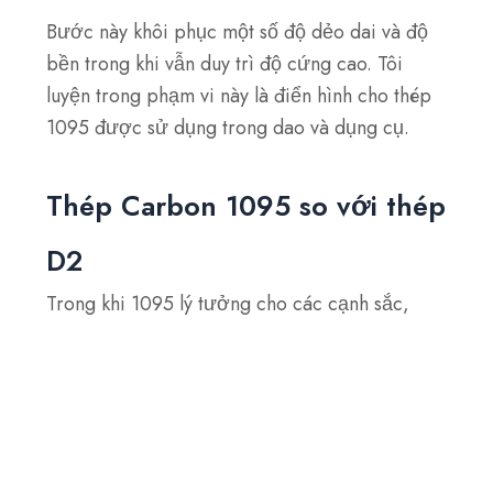
Bước này khôi phục một số độ dẻo dai và độ
bền trong khi vẫn duy trì độ cứng cao. Tôi
luyện trong phạm vi này là điển hình cho thép
1095 được sử dụng trong dao và dụng cụ.
Thép Carbon 1095 so với thép
D2
Trong khi 1095 lý tưởng cho các cạnh sắc,
Thép D2
phù hợp hơn với các dụng cụ nặng,
bền.
Thép cacbon 1095 có độ sắc bén và giữ cạnh
tuyệt vời nhưng giòn hơn và dễ bị gỉ sét. Thích