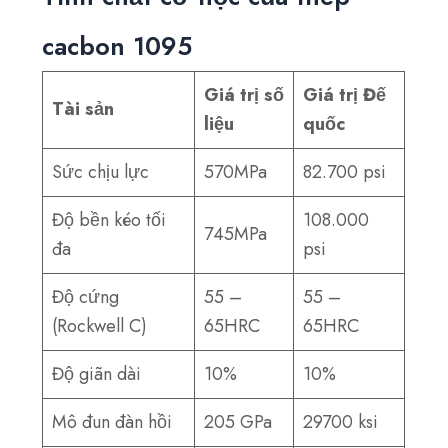
cacbon 1095
Giá trị số
Giá trị Đế
Tài sản
liệu
quốc
Sức chịu lực
570MPa
82.700 psi
Độ bền kéo tối
108.000
745MPa
đa
psi
Độ cứng
55 –
55 –
(Rockwell C)
65HRC
65HRC
Độ giãn dài
10%
10%
Mô đun đàn hồi
205 GPa
29700 ksi