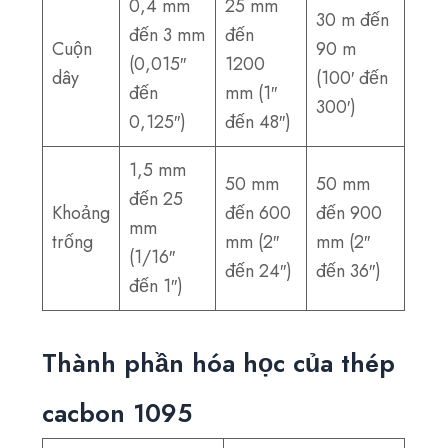
0,4 mm
25 mm
30 m đến
đến 3 mm
đến
Cuộn
90 m
(0,015″
1200
dây
(100′ đến
đến
mm (1″
300′)
0,125″)
đến 48″)
1,5 mm
50 mm
50 mm
đến 25
Khoảng
đến 600
đến 900
mm
trống
mm (2″
mm (2″
(1/16″
đến 24″)
đến 36″)
đến 1″)
Thành phần hóa học của thép
cacbon 1095