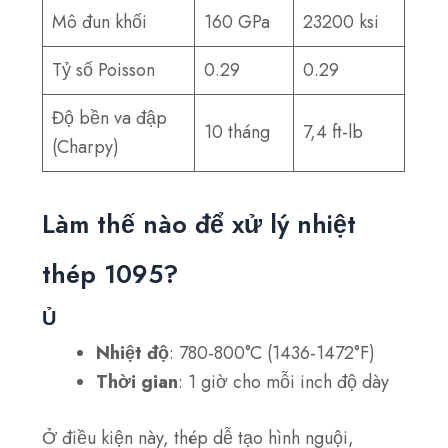
Mô đun khối
160 GPa
23200 ksi
Tỷ số Poisson
0.29
0.29
Độ bền va đập
10 tháng
7,4 ft-lb
(Charpy)
Làm thế nào để xử lý nhiệt
thép 1095?
Ủ
Nhiệt độ
: 780-800°C (1436-1472°F)
Thời gian
: 1 giờ cho mỗi inch độ dày
Ở điều kiện này, thép dễ tạo hình nguội,