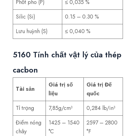
Phốt pho (P)
≤ 0,035 %
Silic (Si)
0.15 – 0.30 %
Lưu huỳnh (S)
≤ 0,040 %
5160 Tính chất vật lý của thép
cacbon
Giá trị số
Giá trị Đế
Tài sản
liệu
quốc
Tỉ trọng
7,85g/cm³
0,284 lb/in³
Điểm nóng
1425 – 1540
2597 – 2800
chảy
°C
°F