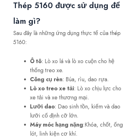
Thép 5160 được sử dụng để
làm gì?
Sau đây là những ứng dụng thực tế của thép
5160:
Ô tô
: Lò xo lá và lò xo cuộn cho hệ
thống treo xe.
Công cụ rèn
: Búa, rìu, dao rựa.
Lò xo treo xe tải
: Lò xo chịu lực cho
xe tải và xe thương mại.
Lưỡi dao
: Dao sinh tồn, kiếm và dao
lưỡi cố định cỡ lớn.
Máy móc hạng nặng
:Khóa, chốt, ống
lót, linh kiện cơ khí.