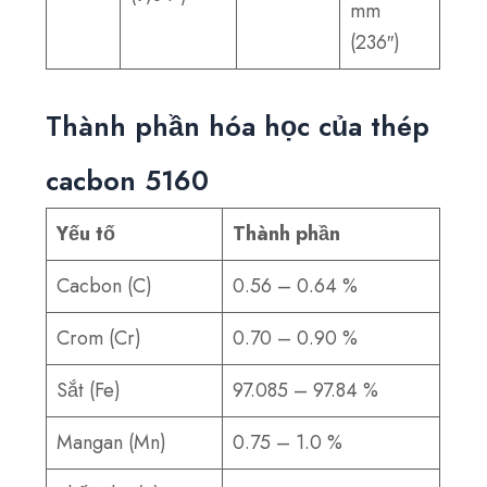
mm
(236″)
Thành phần hóa học của thép
cacbon 5160
Yếu tố
Thành phần
Cacbon (C)
0.56 – 0.64 %
Crom (Cr)
0.70 – 0.90 %
Sắt (Fe)
97.085 – 97.84 %
Mangan (Mn)
0.75 – 1.0 %