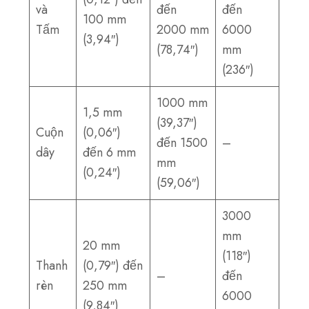
và
đến
đến
100 mm
Tấm
2000 mm
6000
(3,94″)
(78,74″)
mm
(236″)
1000 mm
1,5 mm
(39,37″)
Cuộn
(0,06″)
đến 1500
–
dây
đến 6 mm
mm
(0,24″)
(59,06″)
3000
mm
20 mm
(118″)
Thanh
(0,79″) đến
–
đến
rèn
250 mm
6000
(9,84″)