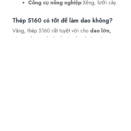
Công cụ nông nghiệp
:Xẻng, lưỡi cày.
Thép 5160 có tốt để làm dao không?
Vâng, thép 5160 rất tuyệt vời cho
dao lớn,
cứng, dao sinh tồn hoặc dao lưỡi cố
định
Độ bền cao và khả năng chống va đập
của nó làm cho nó lý tưởng cho việc sử dụng
nặng nhọc, nhưng nó không phải là lựa chọn
tốt nhất cho
dao nhỏ
hoặc những loại cần có
cạnh mịn.
5160 so với 1095
5160 vượt trội về độ bền, trong khi 1095 tốt
hơn về khả năng giữ cạnh và dễ mài. Trong khi