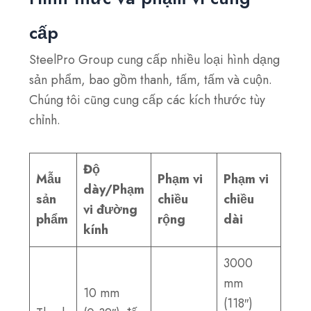
cấp
SteelPro Group cung cấp nhiều loại hình dạng
sản phẩm, bao gồm thanh, tấm, tấm và cuộn.
Chúng tôi cũng cung cấp các kích thước tùy
chỉnh.
Độ
Mẫu
Phạm vi
Phạm vi
dày/Phạm
sản
chiều
chiều
vi đường
phẩm
rộng
dài
kính
3000
mm
10 mm
(118″)