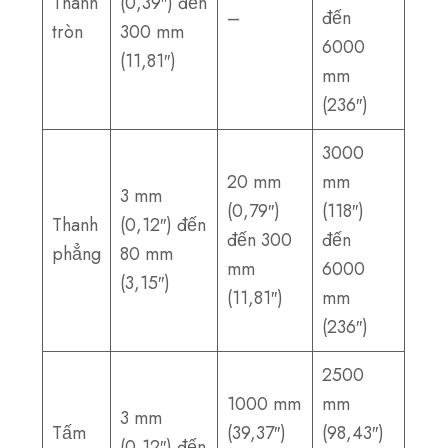
Thanh
(0,39″) đến
–
đến
tròn
300 mm
6000
(11,81″)
mm
(236″)
3000
20 mm
mm
3 mm
(0,79″)
(118″)
Thanh
(0,12″) đến
đến 300
đến
phẳng
80 mm
mm
6000
(3,15″)
(11,81″)
mm
(236″)
2500
1000 mm
mm
3 mm
Tấm
(39,37″)
(98,43″)
(0,12″) đến