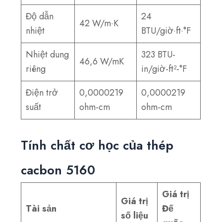
Độ dẫn
24
42 W/m·K
nhiệt
BTU/giờ·ft·°F
Nhiệt dung
323 BTU-
46,6 W/mK
riêng
in/giờ-ft²-°F
Điện trở
0,0000219
0,0000219
suất
ohm-cm
ohm-cm
Tính chất cơ học của thép
cacbon 5160
Giá trị
Giá trị
Tài sản
Đế
số liệu