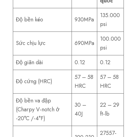
quốc
135.000
Độ bền kéo
930MPa
psi
100.000
Sức chịu lực
690MPa
psi
Độ giãn dài
0.12
0.12
57 – 58
57 – 58
Độ cứng (HRC)
HRC
HRC
Độ bền va đập
30 –
22 – 29
(Charpy V-notch ở
40J
ft-lb
-20°C /-4°F)
27557-