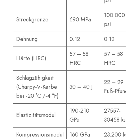
psi
100.000
Streckgrenze
690 MPa
psi
Dehnung
0.12
0.12
57 – 58
57 – 58
Härte (HRC)
HRC
HRC
Schlagzähigkeit
22 – 29
(Charpy-V-Kerbe
30 – 40 J
Fuß-Pfund
bei -20 °C /-4 °F)
190-210
27557-
Elastizitätsmodul
GPa
30458 ksi
Kompressionsmodul
160 GPa
23.200 ksi