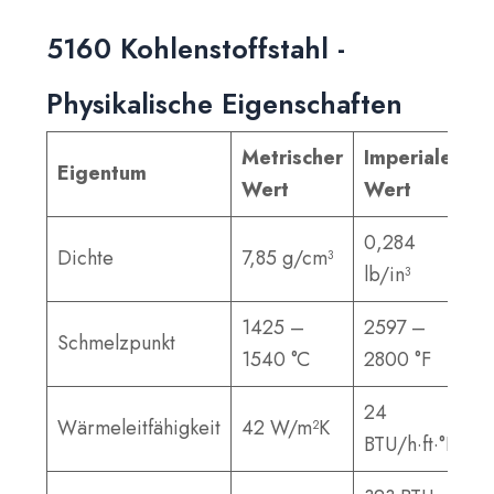
5160 Kohlenstoffstahl -
Physikalische Eigenschaften
Metrischer
Imperialer
Eigentum
Wert
Wert
0,284
Dichte
7,85 g/cm³
lb/in³
1425 –
2597 –
Schmelzpunkt
1540 °C
2800 °F
24
Wärmeleitfähigkeit
42 W/m²K
BTU/h·ft·°F