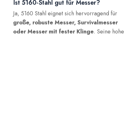
Ist 5160-Stahl gut für Messer?
Ja, 5160 Stahl eignet sich hervorragend für
große, robuste Messer, Survivalmesser
oder Messer mit fester Klinge
. Seine hohe
Zähigkeit und Schlagfestigkeit machen es ideal
für den harten Einsatz, aber es ist nicht die
beste Wahl für
kleine Messer
oder
diejenigen, die feine Kanten benötigen.
5160 VS 1095
5160 zeichnet sich durch seine Zähigkeit aus,
während 1095 eine bessere Schnitthaltigkeit
und einfacheres Schärfen bietet. Während
5160 eine höhere Korrosionsbeständigkeit