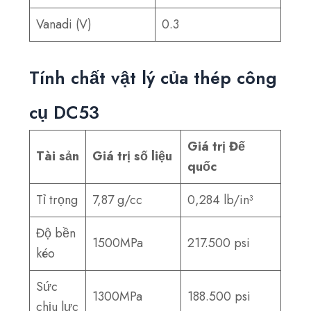
Vanadi (V)
0.3
Tính chất vật lý của thép công
cụ DC53
Giá trị Đế
Tài sản
Giá trị số liệu
quốc
Tỉ trọng
7,87 g/cc
0,284 lb/in³
Độ bền
1500MPa
217.500 psi
kéo
Sức
1300MPa
188.500 psi
chịu lực