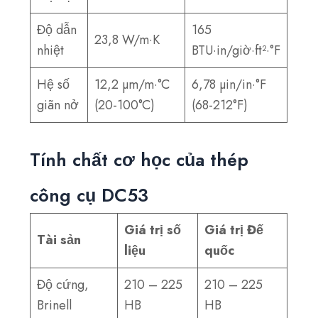
Độ dẫn
165
23,8 W/m·K
nhiệt
BTU·in/giờ·ft²·°F
Hệ số
12,2 µm/m·°C
6,78 µin/in·°F
giãn nở
(20-100°C)
(68-212°F)
Tính chất cơ học của thép
công cụ DC53
Giá trị số
Giá trị Đế
Tài sản
liệu
quốc
Độ cứng,
210 – 225
210 – 225
Brinell
HB
HB