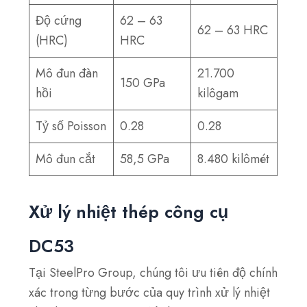
Độ cứng
62 – 63
62 – 63 HRC
(HRC)
HRC
Mô đun đàn
21.700
150 GPa
hồi
kilôgam
Tỷ số Poisson
0.28
0.28
Mô đun cắt
58,5 GPa
8.480 kilômét
Xử lý nhiệt thép công cụ
DC53
Tại SteelPro Group, chúng tôi ưu tiên độ chính
xác trong từng bước của quy trình xử lý nhiệt