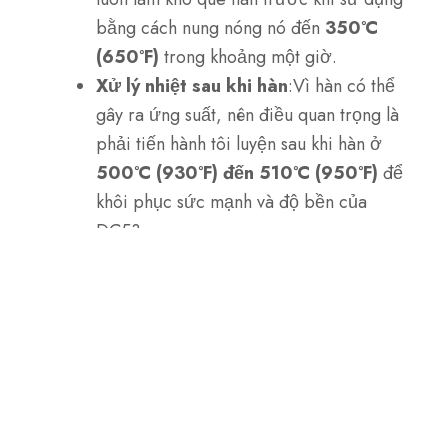
bằng cách nung nóng nó đến
350°C
(650°F)
trong khoảng một giờ.
Xử lý nhiệt sau khi hàn
:Vì hàn có thể
gây ra ứng suất, nên điều quan trọng là
phải tiến hành tôi luyện sau khi hàn ở
500°C (930°F) đến 510°C (950°F)
để
khôi phục sức mạnh và độ bền của
DC53.
Ứng dụng thép công cụ DC53
DC53 được sử dụng rộng rãi trong các ngành
công nghiệp đòi hỏi độ bền cao, độ dẻo dai
và khả năng chống mài mòn. Một số ứng dụng
thực tế của nó bao gồm: