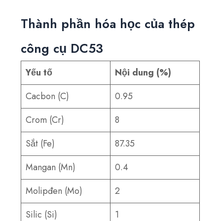
Thành phần hóa học của thép
công cụ DC53
Yếu tố
Nội dung (%)
Cacbon (C)
0.95
Crom (Cr)
8
Sắt (Fe)
87.35
Mangan (Mn)
0.4
Molipđen (Mo)
2
Silic (Si)
1