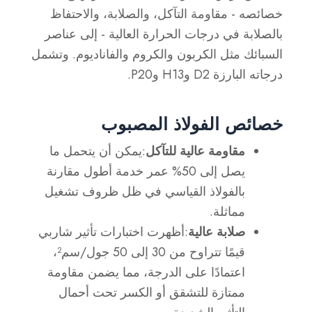
خصائصه - مقاومة التآكل، والصلابة، والاحتفاظ
بالصلابة في درجات الحرارة العالية - إلى عناصر
السبائك مثل الكربون والكروم والفاناديوم. وتشمل
درجاته البارزة D2 وH13 وP20.
خصائص الفولاذ المصبوب
مقاومة عالية للتآكل
:يمكن أن يتحمل ما
يصل إلى 50% عمر خدمة أطول مقارنة
بالفولاذ القياسي في ظل ظروف تشغيل
مماثلة.
صلابة عالية
:أظهرت اختبارات تأثير شاربي
قيمًا تتراوح من 30 إلى 50 جول/سم²،
اعتمادًا على الدرجة، مما يضمن مقاومة
ممتازة للتشقق أو الكسر تحت أحمال