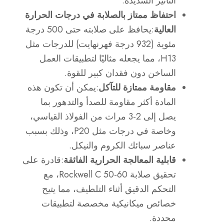
التأثير الشديدة.
احتفاظ ممتاز بالصلابة في درجات الحرارة
العالية
:يحافظ على صلابته حتى 500 درجة
مئوية (932 درجة فهرنهايت) للدرجات مثل
H13، مما يجعله مثاليًا لتطبيقات العمل
الساخن دون فقدان كبير للقوة.
مقاومة ممتازة للتآكل
:يمكن أن تكون هذه
المادة أكثر مقاومة للصدأ والتدهور بما
يصل إلى 2-3 مرات من الفولاذ القياسي،
وخاصة في درجات مثل P20، وذلك بسبب
عناصر سبائك الكروم والنيكل.
قابلية المعالجة الحرارية الفائقة
:قادرة على
تحقيق صلابة Rockwell C 50-60، مع
التحكم الدقيق أثناء التلطيف، مما يتيح
خصائص ميكانيكية مخصصة لتطبيقات
محددة.