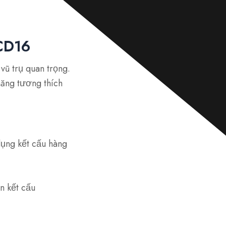
n
h
ắ
n
*
CD16
ũ trụ quan trọng.
ăng tương thích
ng kết cấu hàng
n kết cấu