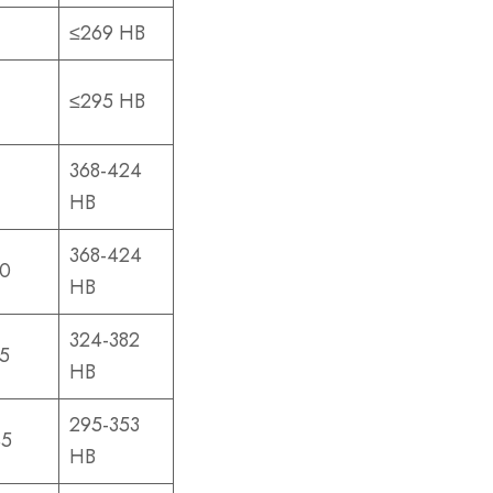
≤269 HB
≤295 HB
368-424
HB
368-424
0
HB
324-382
5
HB
295-353
45
HB