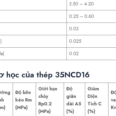
3.50 – 4.20
0.25 – 0.60
0.03
)
0.025
đa)
0.02
cơ học của thép 35NCD16
Giới hạn
Độ
Giảm
ường
Độ bền
Độ
chảy
giãn
Diện
nh
kéo Rm
va
Rp0.2
dài A5
Tích C
m)
(MPa)
Kv
(MPa)
(%)
(%)