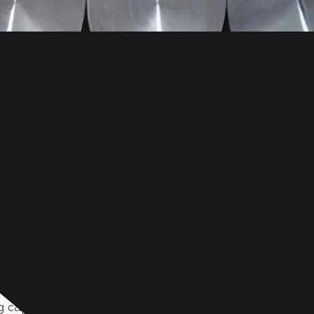
 kim hiệu suất cao được thiết kế để có độ bền và độ ch
g cấp 35NCD16 ở nhiều dạng khác nhau, bao gồm thanh, p