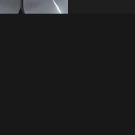
ắc chắn cực cao.
Yêu cầu nhanh
hôi, rèn và các