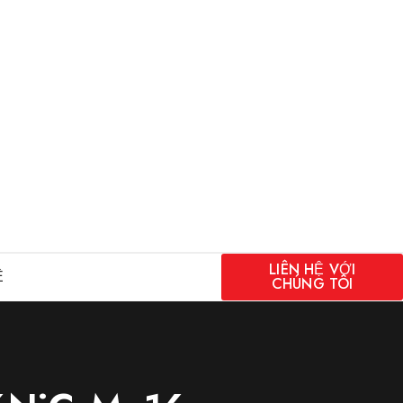
LIÊN HỆ VỚI
Ệ
CHÚNG TÔI