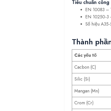
Tiêu chuẩn công 
EN 10083
– T
EN 10250-3
–
Số hiệu A35-
Thành phần
Các yếu tố
Cacbon (C)
Silic (Si)
Mangan (Mn)
Crom (Cr)