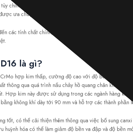
 tùy chỉnh. Với độ bền và khả năng chống mài mòn tuyệt 
u được ưa chuộng cho các bộ phận kết cấu và cơ khí.
đến các tính chất chính, tiêu chuẩn công nghiệp, kích th
ệt.
D16 là gì?
CrMo hợp kim thấp, cường độ cao với độ bền và khả năn
ất thông qua quá trình nấu chảy hồ quang chân không (VAR
uất. Hợp kim này được sử dụng trong các ngành hàng không
bằng không khí dày tới 90 mm và hỗ trợ các thành phần l
ng tốt, có thể cải thiện thêm thông qua việc bổ sung canxi
 lưu huỳnh hóa có thể làm giảm độ bền va đập và độ bền m