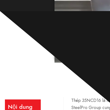
Thép 35NCD16 là hợp
Nội dung
SteelPro Group cun