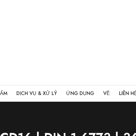
HẨM
DỊCH VỤ & XỬ LÝ
ỨNG DỤNG
VỀ
LIÊN H