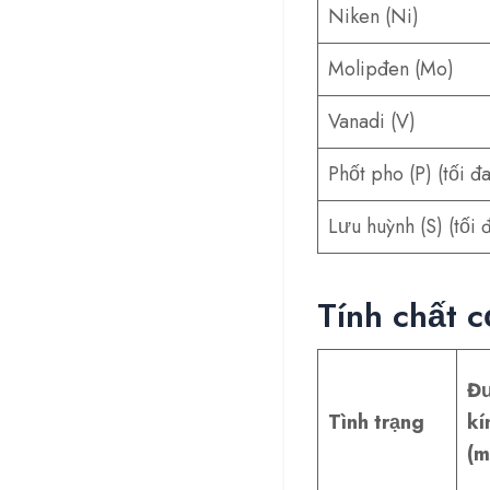
Niken (Ni)
Molipđen (Mo)
Vanadi (V)
Phốt pho (P) (tối đa
Lưu huỳnh (S) (tối 
Tính chất 
Đ
Tình trạng
kí
(m