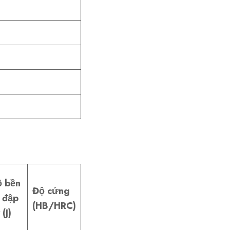
 bền
Độ cứng
 đập
(HB/HRC)
 (J)