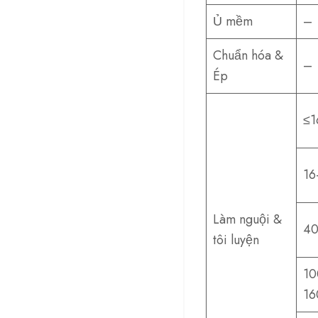
Ủ mềm
–
Chuẩn hóa &
–
Ép
≤1
16
Làm nguội &
40
tôi luyện
10
16