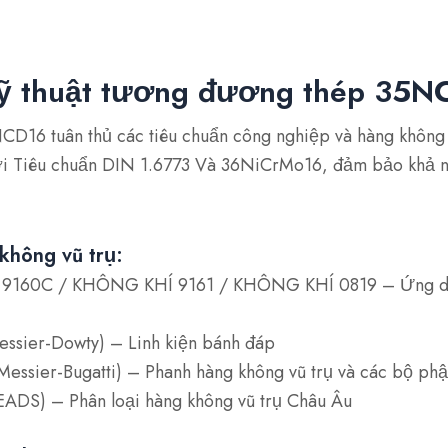
kỹ thuật tương đương thép 35N
D16 tuân thủ các tiêu chuẩn công nghiệp và hàng không v
ới
Tiêu chuẩn DIN 1.6773
Và
36NiCrMo16
, đảm bảo khả n
không vũ trụ:
9160C / KHÔNG KHÍ 9161 / KHÔNG KHÍ 0819
– Ứng dụ
essier-Dowty)
– Linh kiện bánh đáp
essier-Bugatti)
– Phanh hàng không vũ trụ và các bộ phậ
EADS)
– Phân loại hàng không vũ trụ Châu Âu