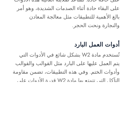
على البقاء حادة أثناء الصدمات الشديدة، وهو أمر
بالغ الأهمية للتطبيقات مثل معالجة المعادن
والنجارة ونحت الحجر.
أدوات العمل البارد
تُستخدم مادة W2 بشكل شائع في الأدوات التي
يتم العمل عليها على البارد مثل القوالب والقوالب
وأدوات الختم. وفي هذه التطبيقات، تضمن مقاومة
التآكل التي تتمتع بها مادة W2 قدرة الأدوات على
تحمل الإجهاد المتكرر والحفاظ على الدقة دون
تدهورها أو فقدان حدتها، مما يجعلها مثالية
للصناعات مثل صناعة السيارات والتصنيع.
هل الفولاذ W2 جيد للسكاكين؟