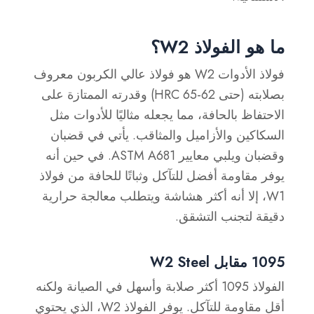
ما هو الفولاذ W2؟
فولاذ الأدوات W2 هو فولاذ عالي الكربون معروف
بصلابته (حتى 62-65 HRC) وقدرته الممتازة على
الاحتفاظ بالحافة، مما يجعله مثاليًا للأدوات مثل
السكاكين والأزاميل والمثاقب. يأتي في قضبان
وقضبان ويلبي معايير ASTM A681. في حين أنه
يوفر مقاومة أفضل للتآكل وثباتًا للحافة من فولاذ
W1، إلا أنه أكثر هشاشة ويتطلب معالجة حرارية
دقيقة لتجنب التشقق.
1095 مقابل W2 Steel
الفولاذ 1095 أكثر صلابة وأسهل في الصيانة ولكنه
أقل مقاومة للتآكل. يوفر الفولاذ W2، الذي يحتوي