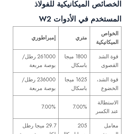
الخصائص الميكانيكية للفولاذ
المستخدم في الأدوات W2
الخواص
متري
إمبراطوري
الميكانيكية
قوة الشد
1800 ميجا
261000 رطل/
القصوى
باسكال
بوصة مربعة
قوة الشد،
1625 ميجا
236000 رطل/
الخضوع
باسكال
بوصة مربعة
الاستطالة
7.00%
7.00%
عند الكسر
معامل
205
29.7 ميجا رطل