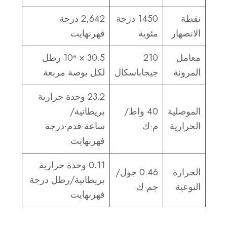
نقطة
1450 درجة
2,642 درجة
الانصهار
مئوية
فهرنهايت
معامل
210
30.5 × 10⁶ رطل
المرونة
جيجاباسكال
لكل بوصة مربعة
23.2 وحدة حرارية
الموصلية
40 واط/
بريطانية/
الحرارية
م·ك
ساعة·قدم·درجة
فهرنهايت
0.11 وحدة حرارية
الحرارة
0.46 جول/
بريطانية/رطل درجة
النوعية
جم·ك
فهرنهايت