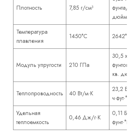
Плотность
7,85 г/см³
фунта/
дюйм³
Температура
1450°С
2642°F
плавления
30,5 x 10⁶
Модуль упругости
210 ГПа
фунтов на
кв. дюйм
23,2 БТЕ/
Теплопроводность
40 Вт/м·К
ч·фут·°F
Удельная
0,11 БТЕ/
0,46 Дж/г·К
теплоемкость
фунт·°F