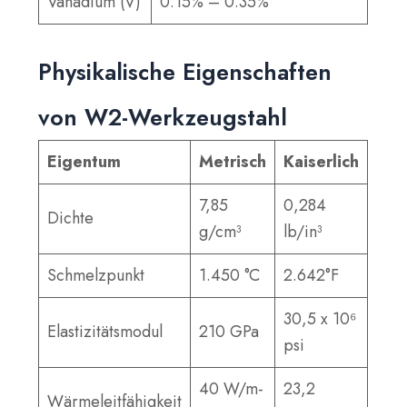
Vanadium (V)
0.15% – 0.35%
Physikalische Eigenschaften
von W2-Werkzeugstahl
Eigentum
Metrisch
Kaiserlich
7,85
0,284
Dichte
g/cm³
lb/in³
Schmelzpunkt
1.450 °C
2.642°F
30,5 x 10⁶
Elastizitätsmodul
210 GPa
psi
40 W/m-
23,2
Wärmeleitfähigkeit