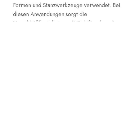
Formen und Stanzwerkzeuge verwendet. Bei
diesen Anwendungen sorgt die
Verschleißfestigkeit von W2 dafür, dass die
Werkzeuge wiederholter Belastung
standhalten und ihre Präzision beibehalten,
ohne nachzulassen oder ihre Schärfe zu
verlieren. Damit ist es ideal für Branchen wie
die Automobil- und Fertigungsindustrie.
Ist W2-Stahl gut für Messer?
Ja, W2-Stahl eignet sich hervorragend für
Messer. Er bleibt gut scharf, ist zäh und kann
bei richtiger Wärmebehandlung eine hohe
Härte erreichen. Er kann zwar etwas