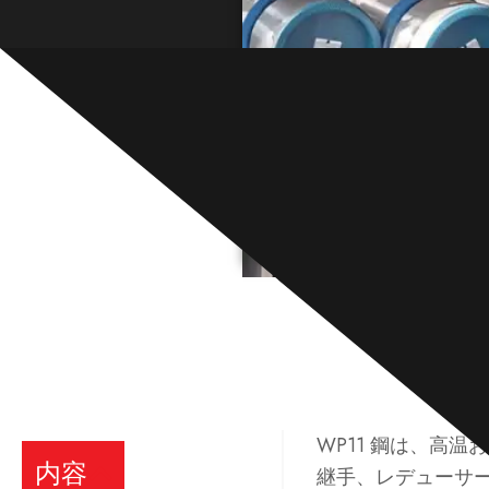
WP11 鋼は、高温お
内容
継手、レデューサ