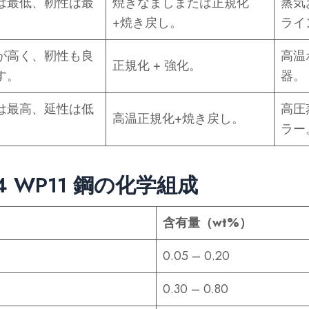
は最低、靭性は最
焼きなましまたは正規化
蒸気
+焼き戻し。
ライ
が高く、靭性も良
高温
正規化 + 強化。
す。
器。
は最高、延性は低
高圧
高温正規化+焼き戻し。
ラー
34 WP11 鋼の化学組成
含有量（wt%）
0.05 – 0.20
0.30 – 0.80