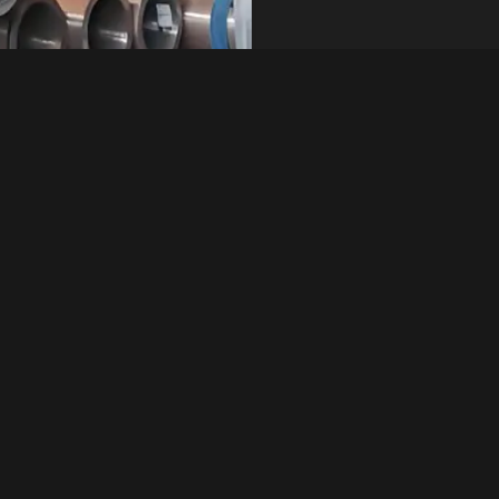
 では、エルボ、T 字
クイック問い合わせ
うに製造された合金