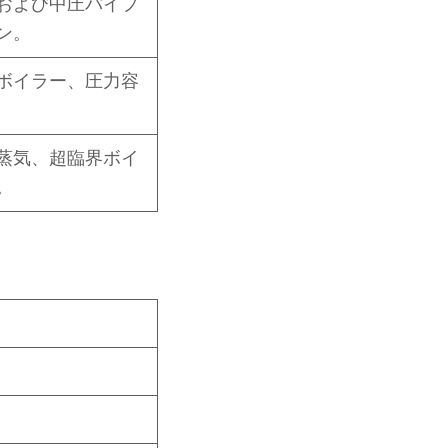
および中圧パイプ
ン。
ボイラー、圧力容
蒸気、超臨界ボイ
。