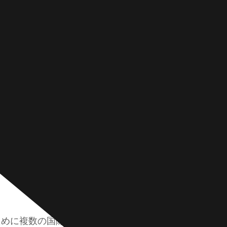
名
称
*
、工業用配管システ
単
一
行
テ
電
キ
子
ス
メ
ト
ー
コ
ル
メ
*
ン合金鋼です。この鋼
ン
ト
、鍛造や接合など、
ま
力にさらされる重要
た
は
ます。
メ
ッ
セ
ー
ジ
投稿する
*
するために複数の国際規