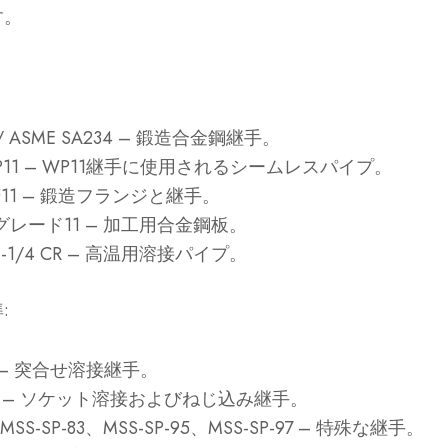
す。
/ ASME SA234
– 鍛造合金鋼継手。
11
– WP11継手に使用されるシームレスパイプ。
11
– 鍛造フランジと継手。
 グレード11
– 加工用合金鋼板。
-1/4 CR
– 高温用溶接パイプ。
準
:
– 突合せ溶接継手。
– ソケット溶接およびねじ込み継手。
MSS-SP-83、MSS-SP-95、MSS-SP-97
– 特殊な継手。