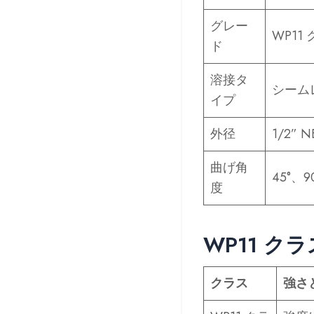
グレー
WP11
ド
溶接タ
シーム
イプ
外径
1/2” N
曲げ角
45°、9
度
WP11 クラ
クラス
強さ