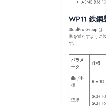
ASME B36.1
WP11 鉄
SteelPro G
準を満たすように製
す。
パラメ
仕様
ータ
曲げ半
R = 
径
SCH 1
壁厚
SCH 1