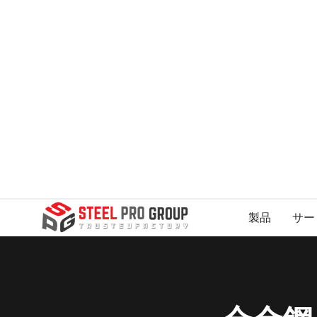
製品
サー