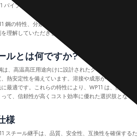
 WP11 パイプ継手を提供しています。
11 鋼の特性、分類、仕様、および処理の詳細を説明し
割を理解していただきます。
チールとは何ですか?
WP11 鋼は、高温高圧用途向けに設計されたクロムモリブデ
度、熱安定性を備えています。溶接や成形が可能なため
に最適です。これらの特性により、WP11 は、熱や圧
とって、信頼性が高くコスト効率に優れた選択肢となり
の仕様
roup WP11 スチール継手は、品質、安全性、互換性を確保