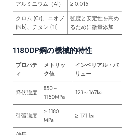
アルミニウム（Al）
≥ 0.015
クロム (Cr)、ニオブ
強度と安定性を高め
(Nb)、チタン (Ti)
るために微量添加
1180DP鋼の機械的特性
プロパテ
メトリッ
インペリアル・バ
ィ
ク値
リュー
850～
降伏強度
123～167ksi
1150MPa
≥ 1180
引張強度
≥ 171 ksi
MPa
伸長