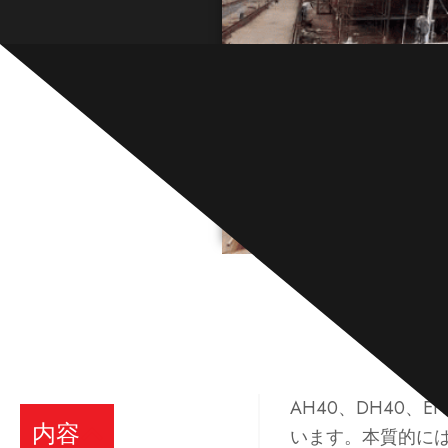
AH40、DH40、
内容
います。本質的には