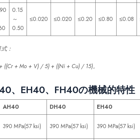
.90
0.15
～
～
≤0.020
≤0.020
≤0.20
≤0.80
≤0.08
60
0.50
算式：
 ((Cr + Mo + V) / 5) + ((Ni + Cu) / 15)。
H40、EH40、FH40の機械的特性
AH40
DH40
EH40
390 MPa(57 ksi)
390 MPa(57 ksi)
390 MPa(57 ksi)