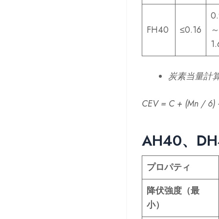
0
FH40
≤0.16
1.
炭素当量計
CEV = C + (Mn / 6) +
AH40、D
プロパティ
降伏強度（最
小）