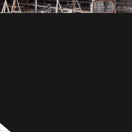
EH40、FH40 は高強度低合金 (HSLA) 鋼で、それぞれ
、主な違いは靭性と耐衝撃性にあり、AH40 から FH4