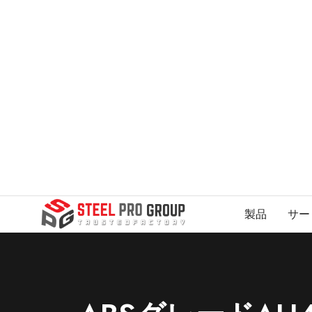
製品
サー