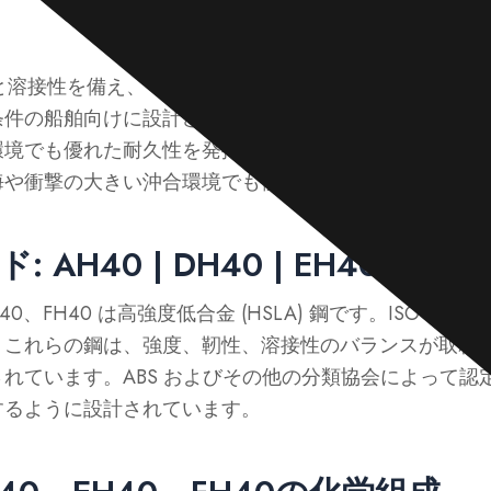
と溶接性を備え、一般的な海洋用途に適しています。
D
条件の船舶向けに設計されています。
EH40
砕氷船や海
環境でも優れた耐久性を発揮します。
FH40
極限の条件
海や衝撃の大きい沖合環境でも優れた耐久性を発揮しま
 AH40 | DH40 | EH40 | FH4
0、FH40 は高強度低合金 (HSLA) 鋼です。ISO 630 および
。これらの鋼は、強度、靭性、溶接性のバランスが取れ
れています。ABS およびその他の分類協会によって認
するように設計されています。