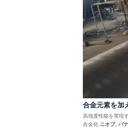
合金元素を加
高強度性能を実現
合金化
ニオブ
,
バナ