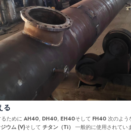
える
するために
AH40
,
DH40
,
EH40
そして
FH40
次のよう
ジウム (V)
そして
チタン（Ti）
一般的に使用されてい