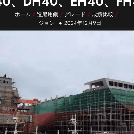
40、DH40、EH40、
ホーム
/
造船用鋼
/
グレード
/
成績比較
/
ジョン
2024年12月9日