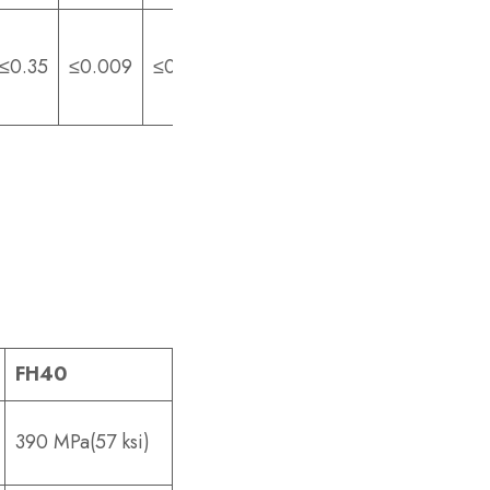
≤0.35
≤0.009
≤0.45
FH40
390 MPa(57 ksi)