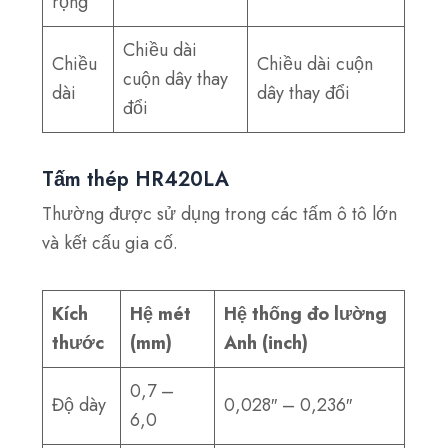
rộng
Chiều dài
Chiều
Chiều dài cuộn
cuộn dây thay
dài
dây thay đổi
đổi
Tấm thép HR420LA
Thường được sử dụng trong các tấm ô tô lớn
và kết cấu gia cố.
Kích
Hệ mét
Hệ thống đo lường
thước
(mm)
Anh (inch)
0,7 –
Độ dày
0,028″ – 0,236″
6,0