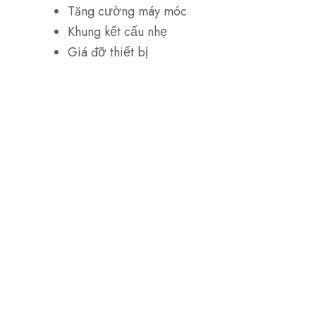
Tăng cường máy móc
Khung kết cấu nhẹ
Giá đỡ thiết bị
Tấm ốp công nghiệp
Nhận cuộn thép HR420LA
chất lượng cao từ SteelPro
Group
SteelPro Group cung cấp sản phẩm chất
lượng cao
Thép cuộn và tấm HR420LA
trên
toàn thế giới. Sản phẩm của chúng tôi được
chứng nhận tại chỗ theo hệ thống quản lý chất
lượng ISO9001:2008 và ISO/TS16949:2009,