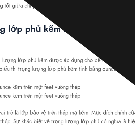
ng tốt giữa chi phí và khả năng chống ăn mòn.
g lớp phủ kẽm khác nhau của 
ị lượng lớp phủ kẽm được áp dụng cho bề mặt thép để t
biểu thị trọng lượng lớp phủ kẽm tính bằng ounce trên mộ
ounce kẽm trên một feet vuông thép
ounce kẽm trên một feet vuông thép
i trò là lớp bảo vệ trên thép mạ kẽm. Mục đích chính của
thép. Sự khác biệt về trọng lượng lớp phủ có nghĩa là hiệ