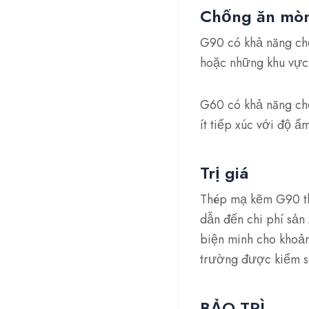
Chống ăn mò
G90 có khả năng chố
hoặc những khu vực
G60 có khả năng chố
ít tiếp xúc với độ ẩ
Trị giá
Thép mạ kẽm G90 th
dẫn đến chi phí sản
biện minh cho khoản
trường được kiểm s
BẢO TRÌ