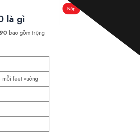
ặ
c
Nộp
t
 là gì
i
n
n
G90
bao gồm trọng
h
ắ
n
*
 mỗi feet vuông