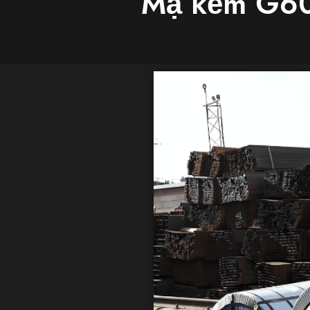
Mạ kẽm G60 