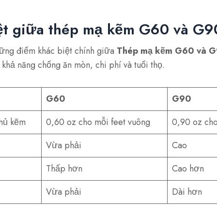
ệt giữa thép mạ kẽm G60 và G90
ững điểm khác biệt chính giữa
Thép mạ kẽm G60 và 
khả năng chống ăn mòn, chi phí và tuổi thọ.
G60
G90
phủ kẽm
0,60 oz cho mỗi feet vuông
0,90 oz cho
Vừa phải
Cao
Thấp hơn
Cao hơn
Vừa phải
Dài hơn