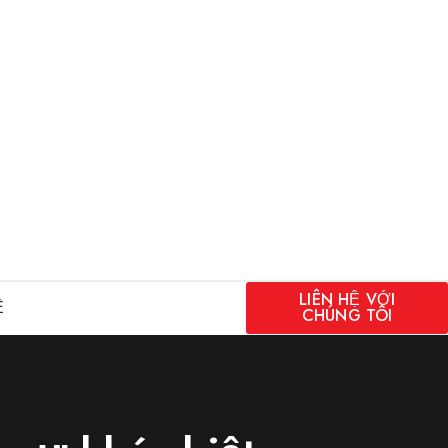
LIÊN HỆ VỚI
Ệ
CHÚNG TÔI