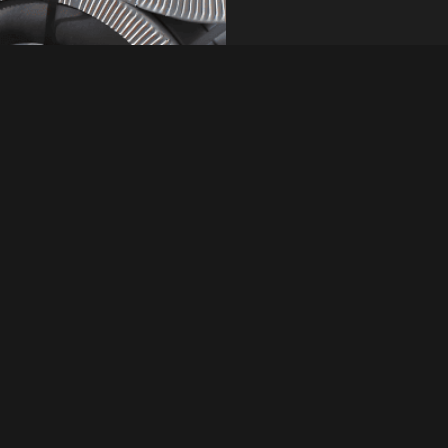
thép mạ kẽm. G90
Yêu cầu nhanh
được sử dụng phổ