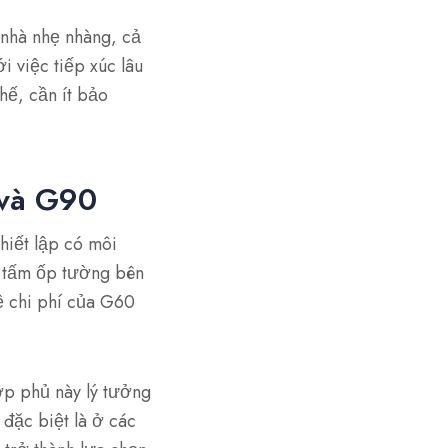
nhà nhẹ nhàng, cả
 việc tiếp xúc lâu
hế, cần ít bảo
 và G90
hiết lập có môi
 tấm ốp tường bên
về chi phí của G60
ớp phủ này lý tưởng
 đặc biệt là ở các