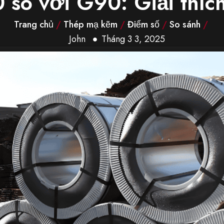
so với G90: Giải thích
Trang chủ
/
Thép mạ kẽm
/
Điểm số
/
So sánh
/
John
Tháng 3 3, 2025