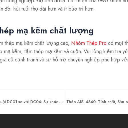
ặc công nghiệp. Độ bền được cải thiện của G90 khiến nó 
 đòi hỏi tuổi thọ dài hơn và ít bảo trì hơn.
hép mạ kẽm chất lượng
ẩm thép mạ kẽm chất lượng cao,
Nhóm Thép Pro
có mọi t
ép mạ kẽm, tấm thép mạ kẽm và cuộn. Vui lòng kiểm tra yê
giá cả cạnh tranh và sự hỗ trợ chuyên nghiệp phù hợp vớ
Cuộn thép cán nguội DC01 so với DC04: Sự khác biệt chính và ứng dụng
Thép AISI 4340: Tính chất, Sản