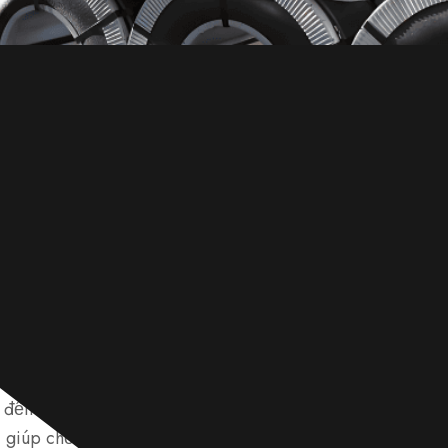
đến các mức độ khác nhau của độ dày lớp mạ kẽm trên 
, giúp chống ăn mòn tốt hơn. G60 là độ dày lớp mạ kẽm 