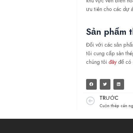
khu vực ven biển ho
ưu tiên cho các dự án
Sản phẩm t
Đối với các sản ph
tôi cung cấp sàn th
chúng tôi
đây
để có 
TRƯỚC
Trước đó