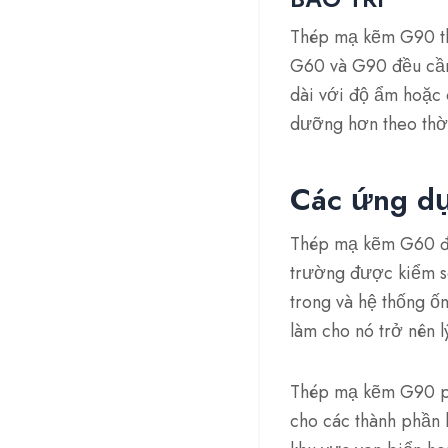
Thép mạ kẽm G90 th
G60 và G90 đều cần 
dài với độ ẩm hoặc 
dưỡng hơn theo thời
Các ứng d
Thép mạ kẽm G60 đượ
trường được kiểm s
trong và hệ thống ốn
làm cho nó trở nên 
Thép mạ kẽm G90 phù
cho các thành phần k