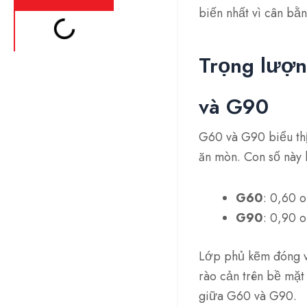
biến nhất vì cân bằ
Trọng lượn
và G90
G60 và G90 biểu th
ăn mòn. Con số này 
G60
: 0,60 
G90
: 0,90 
Lớp phủ kẽm đóng va
rào cản trên bề mặt 
giữa G60 và G90.