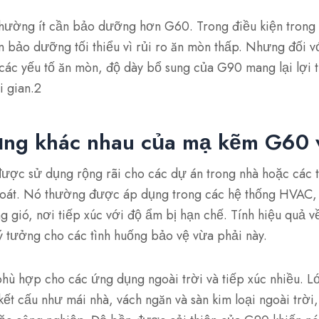
ường ít cần bảo dưỡng hơn G60. Trong điều kiện trong 
bảo dưỡng tối thiểu vì rủi ro ăn mòn thấp. Nhưng đối với
các yếu tố ăn mòn, độ dày bổ sung của G90 mang lại lợi t
 gian.2
ụng khác nhau của mạ kẽm G60
c sử dụng rộng rãi cho các dự án trong nhà hoặc các t
oát. Nó thường được áp dụng trong các hệ thống HVAC,
g gió, nơi tiếp xúc với độ ẩm bị hạn chế. Tính hiệu quả 
lý tưởng cho các tình huống bảo vệ vừa phải này.
 hợp cho các ứng dụng ngoài trời và tiếp xúc nhiều. L
ết cấu như mái nhà, vách ngăn và sàn kim loại ngoài trời,