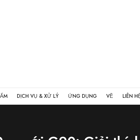
HẨM
DỊCH VỤ & XỬ LÝ
ỨNG DỤNG
VỀ
LIÊN H