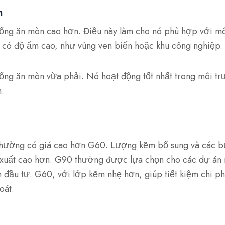
n
ng ăn mòn cao hơn. Điều này làm cho nó phù hợp với mô
 có độ ẩm cao, như vùng ven biển hoặc khu công nghiệp.
ng ăn mòn vừa phải. Nó hoạt động tốt nhất trong môi tr
m.
ường có giá cao hơn G60. Lượng kẽm bổ sung và các bư
 xuất cao hơn. G90 thường được lựa chọn cho các dự án 
 đầu tư. G60, với lớp kẽm nhẹ hơn, giúp tiết kiệm chi ph
oát.