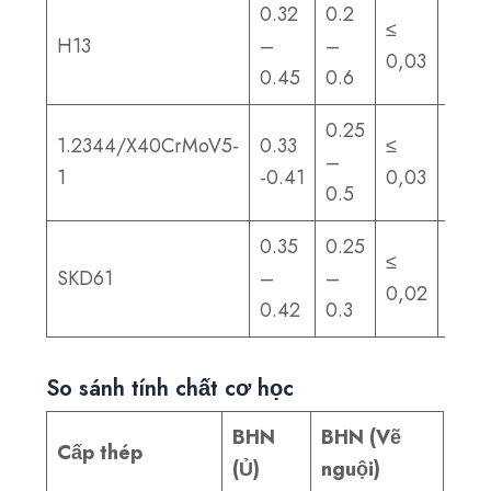
0.32
0.2
≤
≤
H13
–
–
0,03
0,03
0.45
0.6
0.25
1.2344/X40CrMoV5-
0.33
≤
≤
–
1
-0.41
0,03
0,02
0.5
0.35
0.25
≤
≤
SKD61
–
–
0,02
0,02
0.42
0.3
So sánh tính chất cơ học
BHN
BHN (Vẽ
Cấp thép
(Ủ)
nguội)