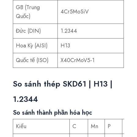
GB (Trung
4Cr5MoSiV
Quốc)
Đức (DIN)
1.2344
Hoa Kỳ (AISI)
H13
Quốc tế (ISO)
X40CrMoV5-1
So sánh thép SKD61 | H13 |
1.2344
So sánh thành phần hóa học
Kiểu
C
Mn
P
S