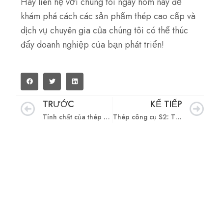
Hãy liên hệ với chúng tôi ngay hôm nay để
khám phá cách các sản phẩm thép cao cấp và
dịch vụ chuyên gia của chúng tôi có thể thúc
đẩy doanh nghiệp của bạn phát triển!
TRƯỚC
KẾ TIẾP
Trước đó
Kế
Tính chất của thép công cụ H13: Hướng dẫn lựa chọn đúng
Thép công cụ S2: Tính chất và chế tạo
SteelPRO Group là một nhà sản xuất thép giàu