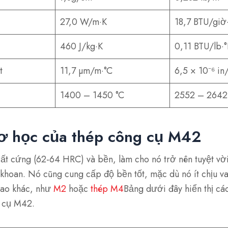
27,0 W/m·K
18,7 BTU/giờ·f
460 J/kg·K
0,11 BTU/lb·°
t
11,7 µm/m·°C
6,5 × 10⁻⁶ in/
1400 – 1450 °C
2552 – 2642
cơ học của thép công cụ M42
t cứng (62-64 HRC) và bền, làm cho nó trở nên tuyệt vời
 khoan. Nó cũng cung cấp độ bền tốt, mặc dù nó ít chịu v
 cao khác, như
M2
hoặc
thép M4
Bảng dưới đây hiển thị các
g cụ M42.