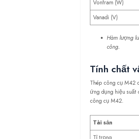
Vonfram (W)
Vanadi (V)
Hàm lượng lư
công.
Tính chất v
Thép công cụ M42 có
ứng dụng hiệu suất c
công cụ M42.
Tài sản
Tỉ trọng