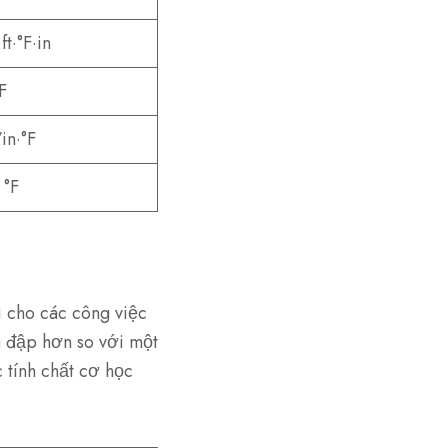
t·°F·in
F
in·°F
 °F
 cho các công việc
a đập hơn so với một
 tính chất cơ học