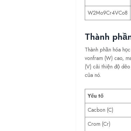
W2Mo9Cr4VCo8
Thành phần
Thành phần hóa học
vonfram (W) cao, man
(V) cải thiện độ dẻ
của nó.
Yếu tố
Cacbon (C)
Crom (Cr)