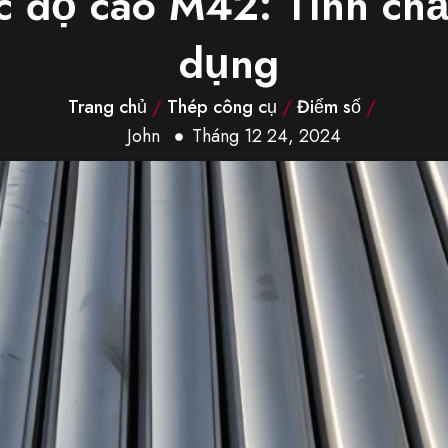
 độ cao M42: Tính chất
dụng
Trang chủ
/
Thép công cụ
/
Điểm số
/
John
Tháng 12 24, 2024