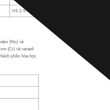
t
i
HS 2-9-1-8
n
n
h
ắ
n
*
pden (Mo) và
rom (Cr) và vanadi
 thành phần hóa học