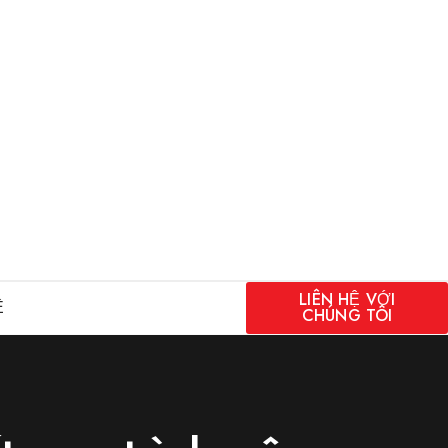
LIÊN HỆ VỚI
Ệ
CHÚNG TÔI