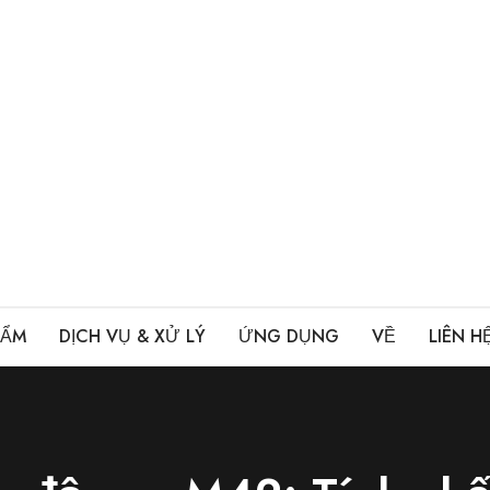
HẨM
DỊCH VỤ & XỬ LÝ
ỨNG DỤNG
VỀ
LIÊN H