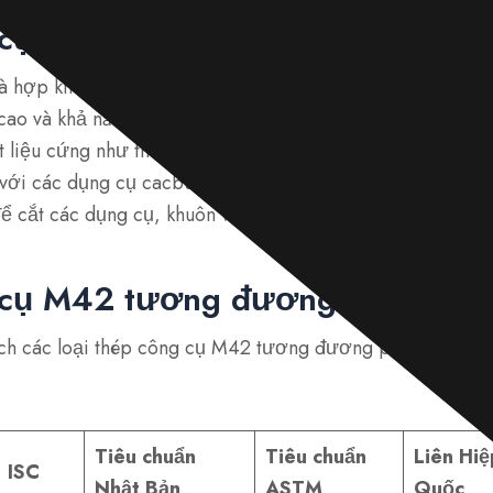
cụ M42 là gì?
 hợp kim tốc độ cao với coban 8-10%. Nó có độ cứng đỏ t
cao và khả năng chống mài mòn tuyệt vời để kéo dài tuổi 
t liệu cứng như thép cường độ cao và hợp kim hàng không
 với các dụng cụ cacbua và chống mẻ. Với độ cứng 68-70 
để cắt các dụng cụ, khuôn và khuôn đúc.
cụ M42 tương đương với cái gì
ch các loại thép công cụ M42 tương đương phổ biến nhất 
Tiêu chuẩn
Tiêu chuẩn
Liên Hiệ
ISC
Nhật Bản
ASTM
Quốc