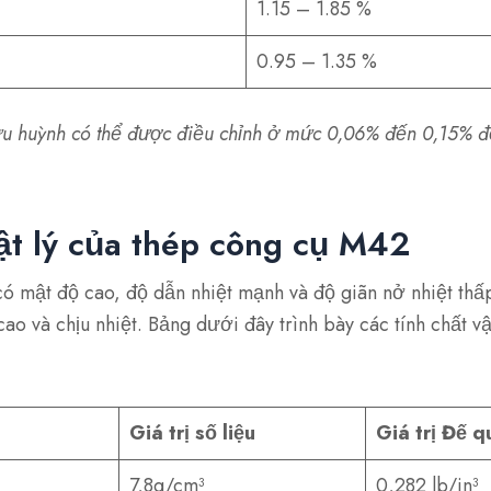
1.15 – 1.85 %
0.95 – 1.35 %
u huỳnh có thể được điều chỉnh ở mức 0,06% đến 0,15% đ
ật lý của thép công cụ M42
 mật độ cao, độ dẫn nhiệt mạnh và độ giãn nở nhiệt thấp
ao và chịu nhiệt. Bảng dưới đây trình bày các tính chất vậ
Giá trị số liệu
Giá trị Đế q
7,8g/cm³
0,282 lb/in³