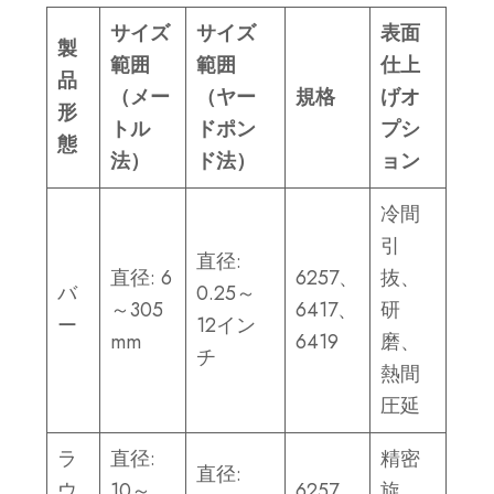
サイズ
サイズ
表面
製
範囲
範囲
仕上
品
（メー
（ヤー
規格
げオ
形
トル
ドポン
プシ
態
法）
ド法）
ョン
冷間
引
直径:
直径: 6
6257、
抜、
バ
0.25～
～305
6417、
研
ー
12イン
mm
6419
磨、
チ
熱間
圧延
ラ
直径:
精密
直径:
ウ
10～
6257、
旋