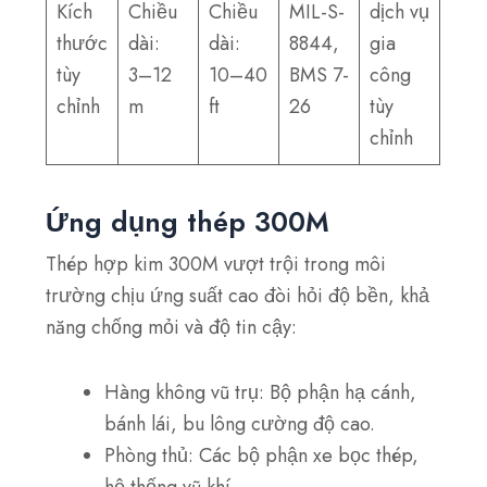
Kích
Chiều
Chiều
MIL-S-
dịch vụ
thước
dài:
dài:
8844,
gia
tùy
3–12
10–40
BMS 7-
công
chỉnh
m
ft
26
tùy
chỉnh
Ứng dụng thép 300M
Thép hợp kim 300M vượt trội trong môi
trường chịu ứng suất cao đòi hỏi độ bền, khả
năng chống mỏi và độ tin cậy
:
Hàng không vũ trụ
: Bộ phận hạ cánh,
bánh lái, bu lông cường độ cao.
Phòng thủ
: Các bộ phận xe bọc thép,