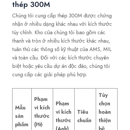
thép 300M
Chúng tôi cung cấp thép 300M được chứng
nhận ở nhiều dạng khác nhau với kích thước
tùy chỉnh. Kho của chúng tôi bao gồm các
thanh và tròn ở nhiều kích thước khác nhau,
tuân thủ các thông số kỹ thuật của AMS, MIL
và toàn cầu. Đối với các kích thước chuyên
biệt hoặc yêu cầu dự án độc đáo, chúng tôi
cung cấp các giải pháp phù hợp.
Tùy
Phạm
Phạm
chọn
Mẫu
vi kích
vi kích
Tiêu
hoàn
sản
thước
thước
chuẩn
thiện
phẩm
(Hệ
(Anh)
bề