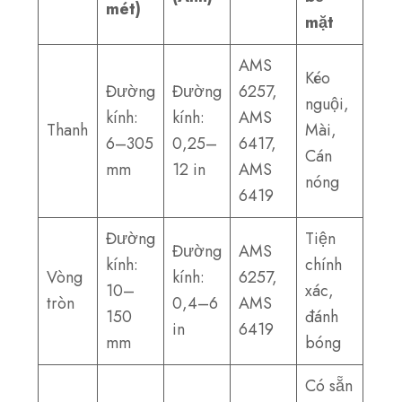
mét)
mặt
AMS
Kéo
Đường
Đường
6257,
nguội,
kính:
kính:
AMS
Thanh
Mài,
6–305
0,25–
6417,
Cán
mm
12 in
AMS
nóng
6419
Đường
Tiện
Đường
AMS
kính:
chính
Vòng
kính:
6257,
10–
xác,
tròn
0,4–6
AMS
150
đánh
in
6419
mm
bóng
Có sẵn