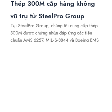
Thép 300M cấp hàng không
vũ trụ từ SteelPro Group
Tại SteelPro Group, chúng tôi cung cấp thép
300M được chứng nhận đáp ứng các tiêu
chuẩn AMS 6257, MIL-S-8844 và Boeing BMS
7-26. Mỗi sản phẩm, dù là thanh, tròn hay cắt
theo yêu cầu, đều trải qua quá trình thử
nghiệm nghiêm ngặt để đảm bảo đáp ứng
được nhu cầu của các ứng dụng hàng không
vũ trụ, quốc phòng và công nghiệp chịu ứng
suất cao.
Bạn cần một giải pháp phù hợp?