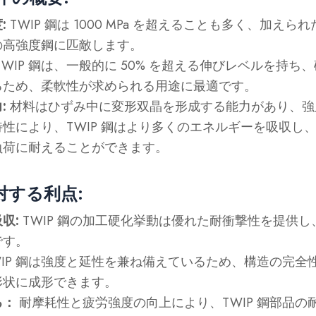
:
TWIP 鋼は 1000 MPa を超えることも多く、加え
の高強度鋼に匹敵します。
TWIP 鋼は、一般的に 50% を超える伸びレベルを持ち
るため、柔軟性が求められる用途に最適です。
:
材料はひずみ中に変形双晶を形成する能力があり、強
性により、TWIP 鋼はより多くのエネルギーを吸収し
負荷に耐えることができます。
対する利点:
収:
TWIP 鋼の加工硬化挙動は優れた耐衝撃性を提供
です。
WIP 鋼は強度と延性を兼ね備えているため、構造の完全
形状に成形できます。
る：
耐摩耗性と疲労強度の向上により、TWIP 鋼部品の