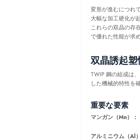
変形が進むにつれ
大幅な加工硬化が
これらの双晶の存在
で優れた性能が求
双晶誘起塑
TWIP 鋼の組成
した機械的特性を
重要な要素
マンガン（Mn）：
アルミニウム（Al