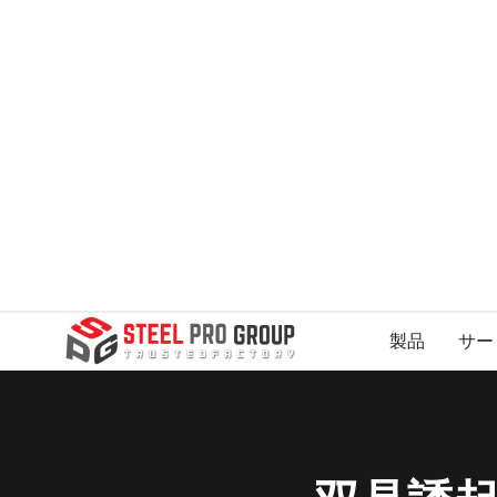
製品
サー