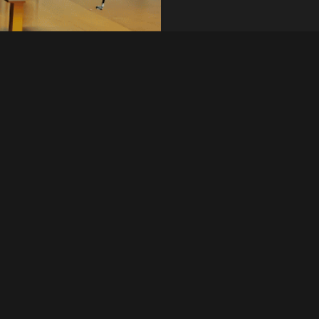
誘起塑性 (TWIP)
クイック問い合わせ
能力が特徴で、強度