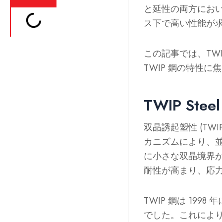
と延性の両方におい
ス下で高い性能が
この記事では、TW
TWIP 鋼の特性
TWIP St
双晶誘起塑性 (T
カニズムにより、
に小さな双晶境界
耐性が高まり、応
TWIP 鋼は 199
でした。これによ