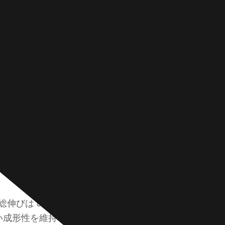
WIP 鋼はストレ
名
称
。
*
単
一
介します。また、
行
テ
かを説明します。
電
キ
子
ス
メ
ト
ー
コ
ル
メ
*
ン
ト
と呼ばれる独自のメ
ま
ーステナイト構造内
た
は
ックされ、鋼の変形
メ
ッ
セ
ー
ジ
pageUrlまたはテキスト
総伸びは 85% 以上
*
い成形性を維持でき