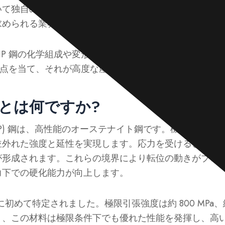
て独自の優位性を持っています。これらの特性により、T
求められる業界にとって理想的な選択肢となっています
IP 鋼の化学組成や変形メカニズムなど、主な特徴を紹
に焦点を当て、それが高度な産業用途にどのように役立つ
eelとは何ですか?
WIP) 鋼は、高性能のオーステナイト鋼です。機械的双晶
並外れた強度と延性を実現します。応力を受けると、オ
が形成されます。これらの境界により転位の動きがブロ
力下での硬化能力が向上します。
8 年に初めて特定されました。極限引張強度は約 800 MPa、
り、この材料は極限条件下でも優れた性能を発揮し、高