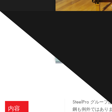
SteelPro グ
内容
鋼も例外ではあり