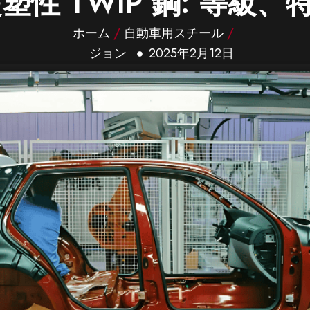
塑性 TWIP 鋼: 等級
ホーム
/
自動車用スチール
/
ジョン
2025年2月12日