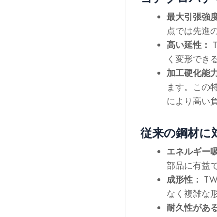
最大引張強度
点では先進
高い延性：
く変形でき
加工硬化能力
ます。この特
により高い
従来の鋼材に
エネルギー吸
部品に有益
成形性：
T
なく複雑な
耐久性があ