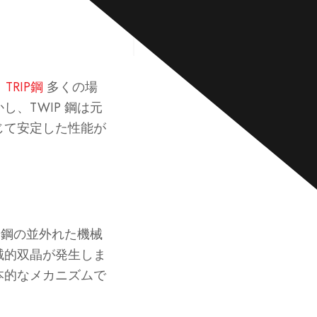
投稿する
。
TRIP鋼
多くの場
、TWIP 鋼は元
じて安定した性能が
、鋼の並外れた機械
械的双晶が発生しま
本的なメカニズムで