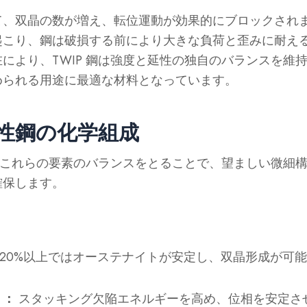
て、双晶の数が増え、転位運動が効果的にブロックされ
起こり、鋼は破損する前により大きな負荷と歪みに耐え
により、TWIP 鋼は強度と延性の独自のバランスを維
められる用途に最適な材料となっています。
性鋼の化学組成
は、これらの要素のバランスをとることで、望ましい微細
確保します。
20%以上ではオーステナイトが安定し、双晶形成が可
）：
スタッキング欠陥エネルギーを高め、位相を安定さ