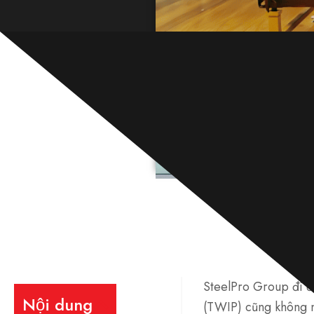
SteelPro Group đi đầ
Nội dung
(TWIP) cũng không n