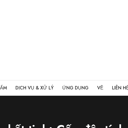
HẨM
DỊCH VỤ & XỬ LÝ
ỨNG DỤNG
VỀ
LIÊN H