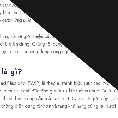
nh cơ học, mang lại cho nó một lợi thế độc đáo về cả độ b
 làm cho thép TWIP trở thành lựa chọn lý tưởng cho các
o dưới ứng suất.
chúng tôi sẽ giới thiệu các tính năng chính của thép TWIP
chế biến dạng. Chúng tôi cũng sẽ nêu bật các đặc tính c
này hỗ trợ các ứng dụng công nghiệp tiên tiến.
là gì?
d Plasticity (TWIP) là thép austenit hiệu suất cao. Nó đ
qua một cơ chế độc đáo gọi là sự kết tinh cơ học. Dưới ứ
nh thành bên trong cấu trúc austenit. Các ranh giới này n
p chống biến dạng tốt hơn và tăng khả năng cứng lại dưới 