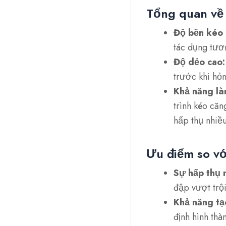
Tổng quan về c
Độ bền kéo 
tác dụng tươ
Độ dẻo cao:
trước khi hỏn
Khả năng làm
trình kéo că
hấp thụ nhiều
Ưu điểm so vớ
Sự hấp thụ 
đập vượt trội
Khả năng tạ
định hình thà