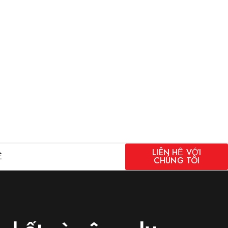
LIÊN HỆ VỚI
Ệ
CHÚNG TÔI