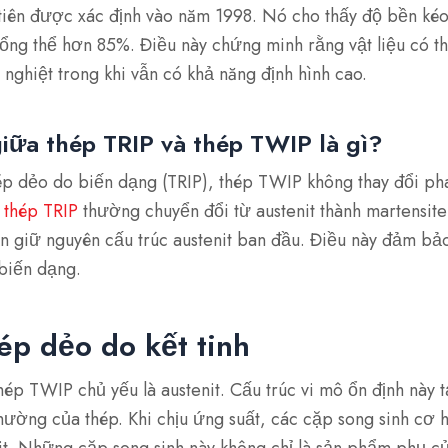
iên được xác định vào năm 1998. Nó cho thấy độ bền kéo
tổng thể hơn 85%. Điều này chứng minh rằng vật liệu có th
 nghiệt trong khi vẫn có khả năng định hình cao.
giữa thép TRIP và thép TWIP là gì?
p dẻo do biến dạng (TRIP), thép TWIP không thay đổi ph
.
thép TRIP
thường chuyển đổi từ austenit thành martensite
n giữ nguyên cấu trúc austenit ban đầu. Điều này đảm bảo
 biến dạng.
ép dẻo do kết tinh
ép TWIP chủ yếu là austenit. Cấu trúc vi mô ổn định này 
hường của thép. Khi chịu ứng suất, các cặp song sinh cơ 
nit. Những cặp song sinh này không chỉ là sản phẩm phụ c