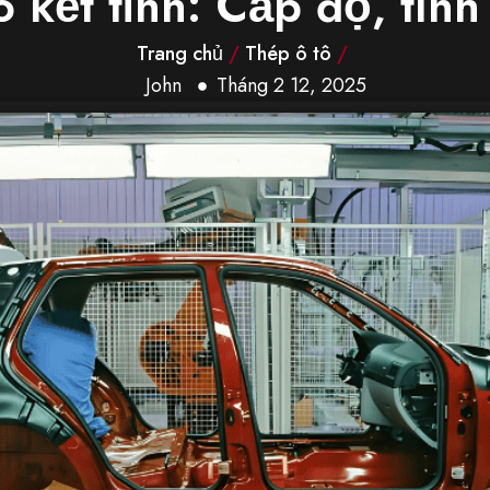
kết tinh: Cấp độ, tính
Trang chủ
/
Thép ô tô
/
John
Tháng 2 12, 2025