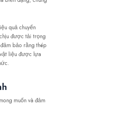
hiệu quả chuyển
chịu được tải trọng
y đảm bảo rằng thép
vật liệu được lựa
hức.
nh
ô mong muốn và đảm