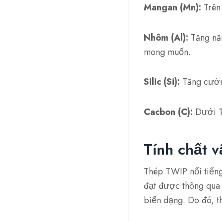
Mangan (Mn):
Trên 
Nhôm (Al):
Tăng năn
mong muốn.
Silic (Si):
Tăng cườn
Cacbon (C):
Dưới 1%
Tính chất v
Thép TWIP nổi tiếng
đạt được thông qua n
biến dạng. Do đó, t