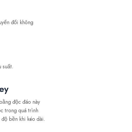
uyển đổi không
 suất.
Key
 bằng độc đáo này
c trong quá trình
độ bền khi kéo dài.