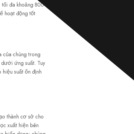
n
 tối đa khoảng 800
h
ắ
ể hoạt động tốt
n
*
a của chúng trong
 dưới ứng suất. Tuy
 hiệu suất ổn định
tạo thành cơ sở cho
học xuất hiện bên
ủa biến dạng; chúng