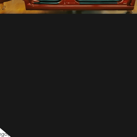
u trong các giải pháp vật liệu sáng tạo và thép Twinning-
goại lệ. Loại thép austenit đáng chú ý này được phân biệt