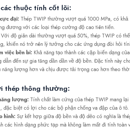
ác thuộc tính cốt lõi:
cực đại:
Thép TWIP thường vượt quá 1000 MPa, có khả n
ng đương với các loại thép cường độ cao tiên tiến.
Với độ giãn dài thường vượt quá 50%, thép TWIP có thể
g, khiến nó trở nên lý tưởng cho các ứng dụng đòi hỏi tính
 việc bền bỉ:
Khả năng tạo thành các cặp biến dạng của 
ng dẫn đến sự gia tăng dần dần về độ bền. Đặc tính này c
 năng lượng hơn và chịu được tải trọng cao hơn theo thời
i thép thông thường:
năng lượng:
Tính chất làm cứng của thép TWIP mang lại
, đặc biệt có lợi cho các bộ phận chống va đập của ô tô.
o hình:
Sự kết hợp giữa độ bền và độ dẻo có nghĩa là th
nh các hình dạng phức tạp mà không làm mất đi tính toàn 