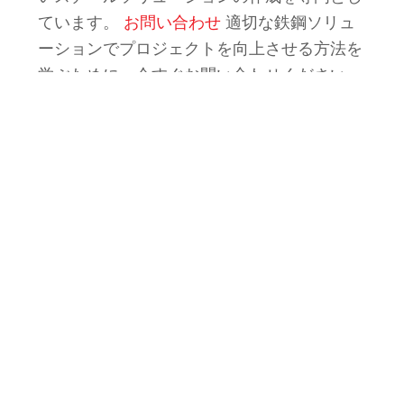
ています。
お問い合わせ
適切な鉄鋼ソリュ
ーションでプロジェクトを向上させる方法を
学ぶために、今すぐお問い合わせください。
前へ
次のページ
Prev
次
亜鉛メッキ鋼と銅：パイプの比較と選択
亜鉛メッキワイヤーは錆びますか?
SteelPRO グループは、年間生産能力 100 万トン