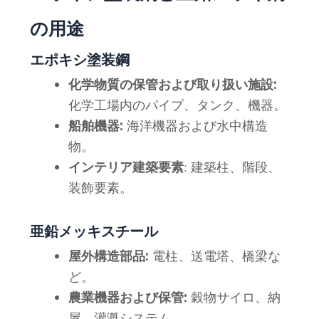
の用途
エポキシ塗装鋼
化学物質の保管および取り扱い施設:
化学工場内のパイプ、タンク、機器。
船舶機器:
海洋機器および水中構造
物。
インテリア建築要素
: 建築柱、階段、
装飾要素。
亜鉛メッキスチール
屋外構造部品:
電柱、送電塔、橋梁な
ど。
農業機器および保管:
穀物サイロ、納
屋、灌漑システム。