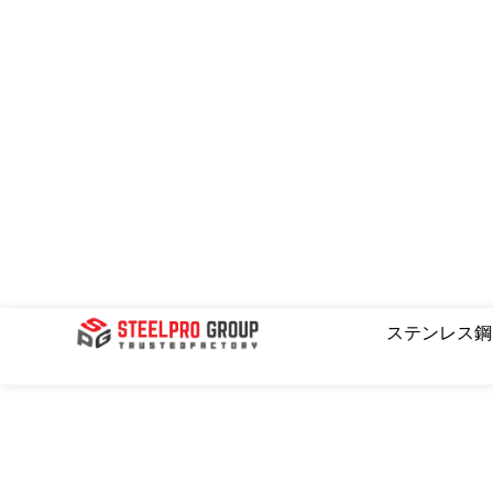
コ
ン
テ
ン
ツ
へ
ス
キ
ッ
プ
投
ステンレス
稿
の
ペ
ー
ジ