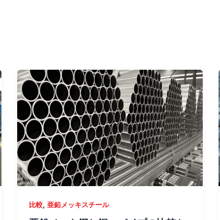
,
比較
亜鉛メッキスチール