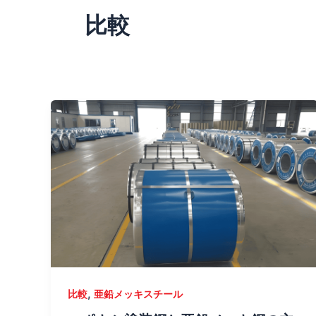
ネ
ー
比較
シ
ョ
ン
,
比較
亜鉛メッキスチール