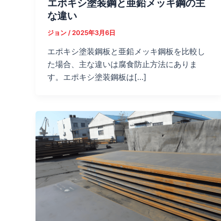
エポキシ塗装鋼と亜鉛メッキ鋼の主
な違い
ジョン
/
2025年3月6日
エポキシ塗装鋼板と亜鉛メッキ鋼板を比較し
た場合、主な違いは腐食防止方法にありま
す。エポキシ塗装鋼板は[…]