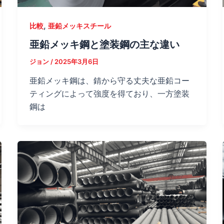
,
比較
亜鉛メッキスチール
亜鉛メッキ鋼と塗装鋼の主な違い
ジョン
/
2025年3月6日
亜鉛メッキ鋼は、錆から守る丈夫な亜鉛コー
ティングによって強度を得ており、一方塗装
鋼は