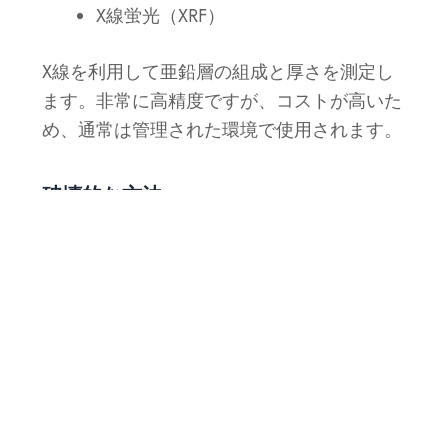
X線蛍光（XRF）
X線を利用して亜鉛層の組成と厚さを測定し
ます。非常に高精度ですが、コストが高いた
め、通常は管理された環境で使用されます。
破壊的な方法
顕微鏡的断面
これは、サンプルを切断し、顕微鏡下で亜鉛
層を測定する方法です。正確な結果が得られ
ますが、サンプルが破壊されるため、詳細な
分析に使用されます。
亜鉛メッキ前後の重量測定