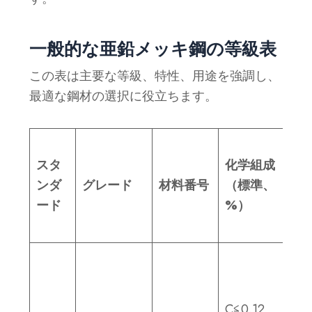
一般的な亜鉛メッキ鋼の等級表
この表は主要な等級、特性、用途を強調し、
最適な鋼材の選択に役立ちます。
化
スタ
化学組成
学
ンダ
グレード
材料番号
（標準、
処
ード
%）
理
非
パ
ッ
C≦0.12、