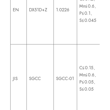
シ
Mn≦0.6、
EN
DX51D+Z
1.0226
ベ
P≦0.1、
ー
S≦0.045
シ
ョ
ン
非
パ
ッ
C≦0.15、
シ
Mn≦0.6、
JIS
SGCC
SGCC-01
ベ
P≦0.05、
ー
S≦0.05
シ
ョ
ン