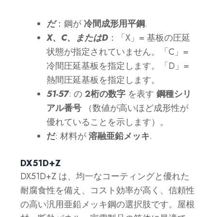
だ
：鋼が
冷間成形用平鋼
.
X、C、またはD
：「X」= 基板の圧延
状態が指定されていません。「C」=
冷間圧延基板を指定します。「D」=
熱間圧延基板を指定します。
51-57
: の
2桁の数字
を表す
鋼種シリ
アル番号
（数値が高いほど成形性が
優れていることを示します）。
だ
: 材料が
溶融亜鉛メッキ
.
DX51D+Z
DX51D+Z は、均一なコーティングと優れた
耐腐食性を備え、コスト効率が高く、信頼性
の高い汎用亜鉛メッキ鋼の選択肢です。屋根