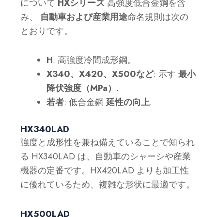
について
HXシリーズ
高強度低合金鋼を含
み、
自動車および産業用途
命名規則は次の
とおりです。
H
: 高強度冷間成形鋼。
X340、X420、X500など
: 示す
最小
降伏強度（MPa）
.
若者
: 低合金鋼
延性の向上
.
HX340LAD
強度と成形性を兼ね備えていることで知られ
る HX340LAD は、自動車のシャーシや産業
機器の定番です。HX420LAD よりも加工性
に優れているため、複雑な形状に最適です。
HX500LAD