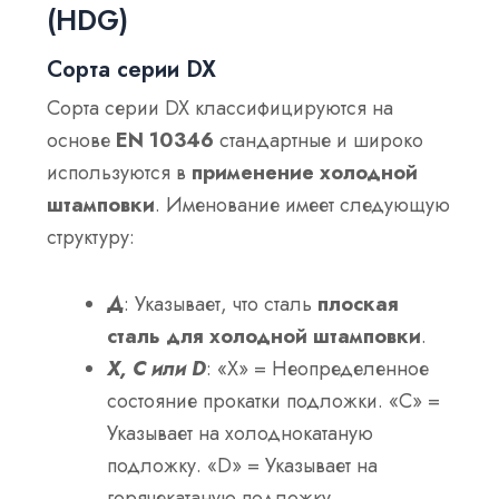
(HDG)
Сорта серии DX
Сорта серии DX классифицируются на
основе
EN 10346
стандартные и широко
используются в
применение холодной
штамповки
. Именование имеет следующую
структуру:
Д
: Указывает, что сталь
плоская
сталь для холодной штамповки
.
X, C или D
: «X» = Неопределенное
состояние прокатки подложки. «C» =
Указывает на холоднокатаную
подложку. «D» = Указывает на
горячекатаную подложку.