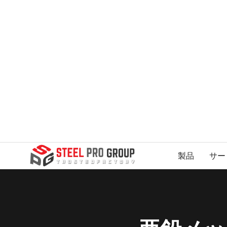
製品
サー