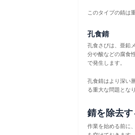
このタイプの錆は
孔食錆
孔食さびは、亜鉛
分や酸などの腐食
で発生します。
孔食錆はより深い
る重大な問題とな
錆を除去す
作業を始める前に
を空けておきます