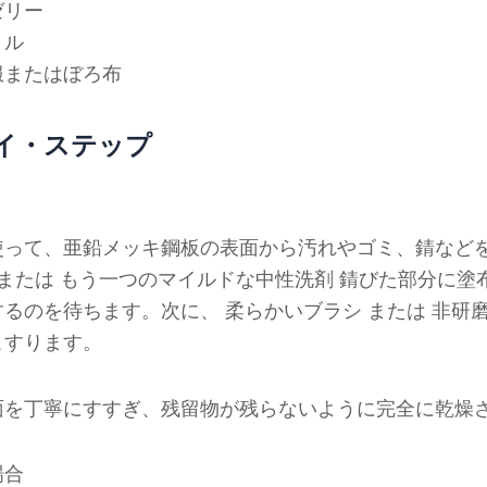
ゼリー
トル
服またはぼろ布
イ・ステップ
使って、亜鉛メッキ鋼板の表面から汚れやゴミ、錆など
または
もう一つのマイルドな中性洗剤
錆びた部分に塗
するのを待ちます。次に、
柔らかいブラシ
または
非研
こすります。
面を丁寧にすすぎ、残留物が残らないように完全に乾燥
場合