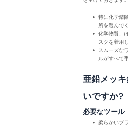
特に化学錆
所を選んで
化学物質、
スクを着用
スムーズな
ルがすべて
亜鉛メッキ
いですか?
必要なツール
柔らかいブ