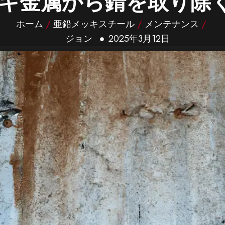
キ金属から錆を取り除
ホーム
/
亜鉛メッキスチール
/
メンテナンス
/
ジョン
2025年3月12日