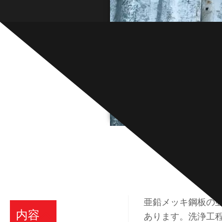
亜鉛メッキ鋼板の
内容
あります。洗浄工