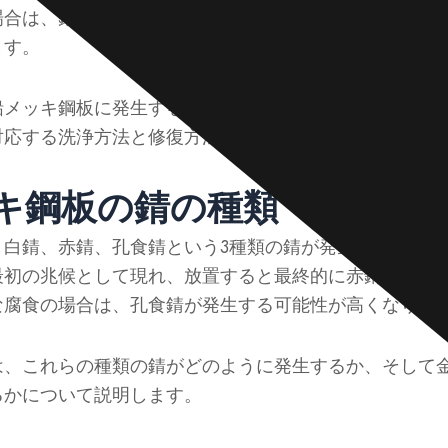
場合は、錆除去後に補修を行い、保護コーティングを復
ます。
メッキ鋼板に発生する一般的な 3 種類の錆 (白錆、赤錆
対応する洗浄方法と修復方法について説明します。
キ鋼板の錆の種類
、白錆、赤錆、孔食錆という3種類の錆が発生しやすい傾
最初の兆候として現れ、放置すると最終的に赤錆の形成
な腐食の場合は、孔食錆が発生する可能性が高くなりま
は、これらの種類の錆がどのように発生するか、そして
るかについて説明します。