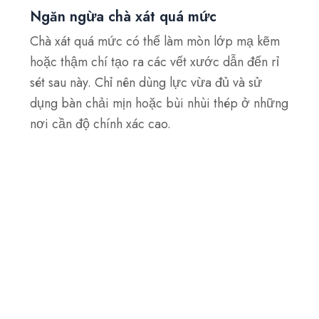
Ngăn ngừa chà xát quá mức
Chà xát quá mức có thể làm mòn lớp mạ kẽm
hoặc thậm chí tạo ra các vết xước dẫn đến rỉ
sét sau này. Chỉ nên dùng lực vừa đủ và sử
dụng bàn chải mịn hoặc bùi nhùi thép ở những
nơi cần độ chính xác cao.
Áp dụng lớp phủ bảo vệ ngay lập tức
Sau khi vệ sinh, hãy phủ lớp sơn lót giàu kẽm
hoặc sơn bảo vệ để khôi phục lớp màng bảo
vệ và bịt kín kim loại. Việc trì hoãn bước này
có thể khiến bề mặt dễ bị rỉ sét mới, đặc biệt
là trong môi trường ẩm ướt hoặc ăn mòn.