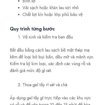
Bình xịt
Vải sạch hoặc khăn lau sợi nhỏ
Chất bịt kín hoặc lớp phủ bảo vệ
Quy trình từng bước
Vệ sinh và kiểm tra ban đầu
Bắt đầu bằng cách lau sạch bề mặt thép mạ
kẽm để loại bỏ bụi bẩn, dầu mỡ và mảnh vụn.
Kiểm tra kỹ kim loại, xác định các vùng rỗ và
đánh giá mức độ gỉ sét.
Thoa gel tẩy rỉ sét và chà
Áp dụng
gel tẩy gỉ
trực tiếp vào các khu vực
có rỗ và để yên trong
10 đến 15 phút
để hòa