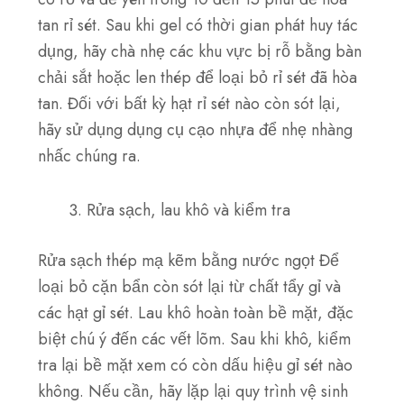
tan rỉ sét. Sau khi gel có thời gian phát huy tác
dụng, hãy chà nhẹ các khu vực bị rỗ bằng
bàn
chải sắt
hoặc
len thép
để loại bỏ rỉ sét đã hòa
tan. Đối với bất kỳ hạt rỉ sét nào còn sót lại,
hãy sử dụng
dụng cụ cạo nhựa
để nhẹ nhàng
nhấc chúng ra.
Rửa sạch, lau khô và kiểm tra
Rửa sạch thép mạ kẽm bằng
nước ngọt
Để
loại bỏ cặn bẩn còn sót lại từ chất tẩy gỉ và
các hạt gỉ sét. Lau khô hoàn toàn bề mặt, đặc
biệt chú ý đến các vết lõm. Sau khi khô, kiểm
tra lại bề mặt xem có còn dấu hiệu gỉ sét nào
không. Nếu cần, hãy lặp lại quy trình vệ sinh