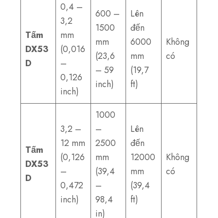
0,4 –
600 –
Lên
3,2
1500
đến
Tấm
mm
mm
6000
Không
DX53
(0,016
(23,6
mm
có
D
–
– 59
(19,7
0,126
inch)
ft)
inch)
1000
3,2 –
–
Lên
12 mm
2500
đến
Tấm
(0,126
mm
12000
Không
DX53
–
(39,4
mm
có
D
0,472
–
(39,4
inch)
98,4
ft)
in)