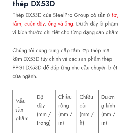
thép DX53D
Thép DX53D của SteelPro Group có sẵn ở
tờ,
tấm
,
cuộn dây
,
ống và ống
. Dưới đây là phạm
vi kích thước chi tiết cho từng dạng sản phẩm.
Chúng tôi cũng cung cấp tấm lợp thép mạ
kẽm DX53D tùy chỉnh và các sản phẩm thép
PPGI DX53D để đáp ứng nhu cầu chuyên biệt
của ngành.
Độ
Chiều
Chiều
Đườn
Mẫu
dày
rộng
dài
g kính
sản
(mm /
(mm /
(mm /
(mm /
phẩm
trong)
in)
ft)
in)