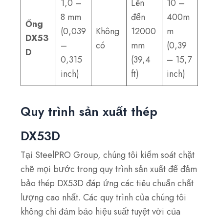
1,0 –
Lên
10 –
8 mm
đến
400m
Ống
(0,039
Không
12000
m
DX53
–
có
mm
(0,39
D
0,315
(39,4
– 15,7
inch)
ft)
inch)
Quy trình sản xuất thép
DX53D
Tại SteelPRO Group, chúng tôi kiểm soát chặt
chẽ mọi bước trong quy trình sản xuất để đảm
bảo thép DX53D đáp ứng các tiêu chuẩn chất
lượng cao nhất. Các quy trình của chúng tôi
không chỉ đảm bảo hiệu suất tuyệt vời của