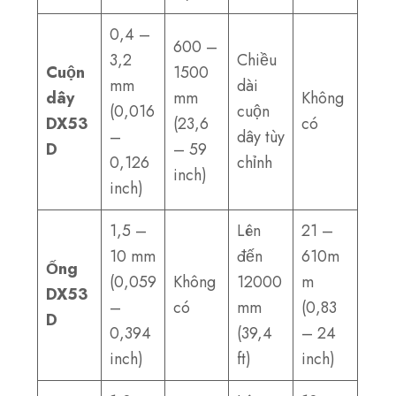
0,4 –
600 –
3,2
Chiều
Cuộn
1500
mm
dài
dây
mm
Không
(0,016
cuộn
DX53
(23,6
có
–
dây tùy
D
– 59
0,126
chỉnh
inch)
inch)
1,5 –
Lên
21 –
10 mm
đến
610m
Ống
(0,059
Không
12000
m
DX53
–
có
mm
(0,83
D
0,394
(39,4
– 24
inch)
ft)
inch)