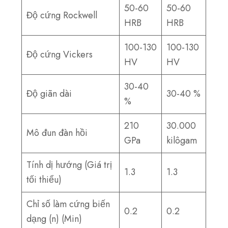
50-60
50-60
Độ cứng Rockwell
HRB
HRB
100-130
100-130
Độ cứng Vickers
HV
HV
30-40
Độ giãn dài
30-40 %
%
210
30.000
Mô đun đàn hồi
GPa
kilôgam
Tính dị hướng (Giá trị
1.3
1.3
tối thiểu)
Chỉ số làm cứng biến
0.2
0.2
dạng (n) (Min)