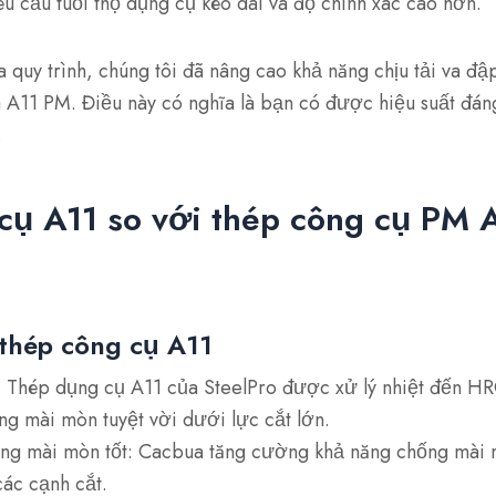
êu cầu tuổi thọ dụng cụ kéo dài và độ chính xác cao hơn.
 quy trình, chúng tôi đã nâng cao khả năng chịu tải va đậ
a A11 PM. Điều này có nghĩa là bạn có được hiệu suất đáng
.
cụ A11 so với thép công cụ PM 
thép công cụ A11
 Thép dụng cụ A11 của SteelPro được xử lý nhiệt đến HR
ng mài mòn tuyệt vời dưới lực cắt lớn.
ng mài mòn tốt: Cacbua tăng cường khả năng chống mài m
các cạnh cắt.