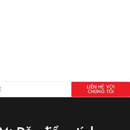
LIÊN HỆ VỚI
Ệ
CHÚNG TÔI