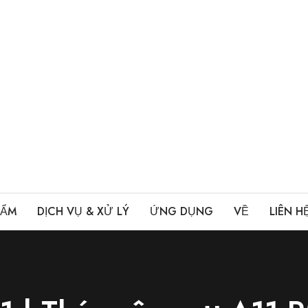
HẨM
DỊCH VỤ & XỬ LÝ
ỨNG DỤNG
VỀ
LIÊN H