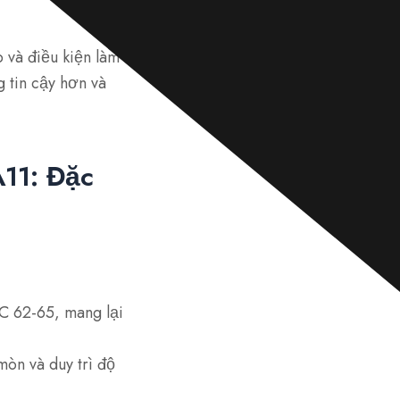
t
i
n
p và điều kiện làm
n
h
 tin cậy hơn và
ắ
n
*
A11: Đặc
C 62-65, mang lại
òn và duy trì độ