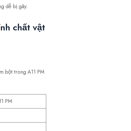
g dễ bị gãy.
ính chất vật
im bột trong A11 PM
11 PM