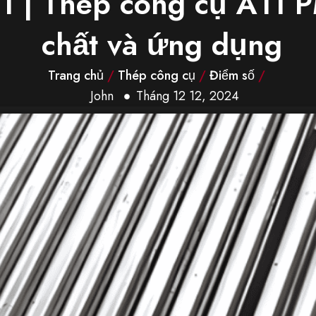
1 | Thép công cụ A11 P
chất và ứng dụng
Trang chủ
/
Thép công cụ
/
Điểm số
/
John
Tháng 12 12, 2024