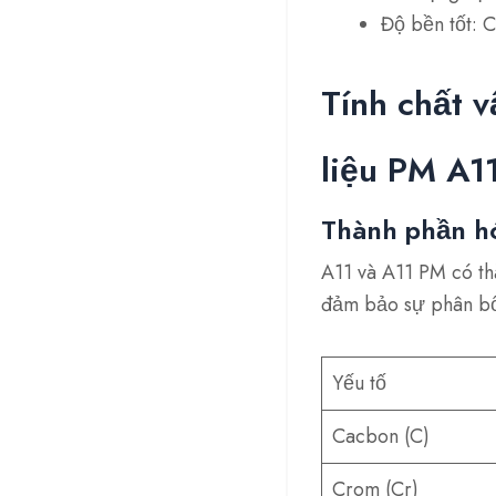
Độ bền tốt: C
Tính chất v
liệu PM A1
Thành phần h
A11 và A11 PM có th
đảm bảo sự phân bố
Yếu tố
Cacbon (C)
Crom (Cr)