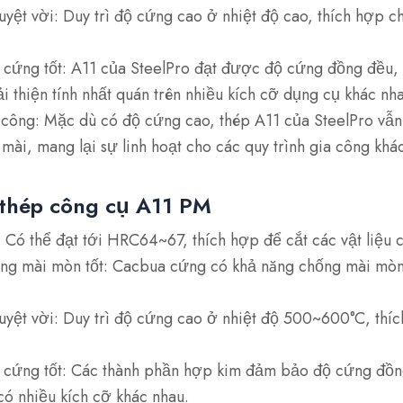
yệt vời: Duy trì độ cứng cao ở nhiệt độ cao, thích hợp ch
 cứng tốt: A11 của SteelPro đạt được độ cứng đồng đều, k
i thiện tính nhất quán trên nhiều kích cỡ dụng cụ khác nh
 công: Mặc dù có độ cứng cao, thép A11 của SteelPro vẫn
 mài, mang lại sự linh hoạt cho các quy trình gia công khá
 thép công cụ A11 PM
 Có thể đạt tới HRC64~67, thích hợp để cắt các vật liệu 
ng mài mòn tốt: Cacbua cứng có khả năng chống mài mòn
uyệt vời: Duy trì độ cứng cao ở nhiệt độ 500~600°C, thíc
 cứng tốt: Các thành phần hợp kim đảm bảo độ cứng đồn
có nhiều kích cỡ khác nhau.