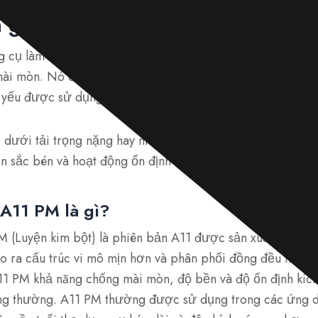
 gì?
ng cụ làm việc nguội có hàm lượng carbon cao, vanadi cao
ài mòn. Nó có khả năng chống mài mòn, cường độ nén và
ủ yếu được sử dụng trong các ứng dụng khuôn và dụng cụ 
 dưới tải trọng nặng hay nhiệt độ cao, thép A11 của Stee
 sắc bén và hoạt động ổn định trong thời gian dài.
A11 PM là gì?
 (Luyện kim bột) là phiên bản A11 được sản xuất bằng qu
tạo ra cấu trúc vi mô mịn hơn và phân phối đồng đều hơn 
11 PM khả năng chống mài mòn, độ bền và độ ổn định kíc
ông thường. A11 PM thường được sử dụng trong các ứng d