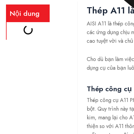
Thép A11 là
Nội dung
AISI A11 là thép cô
các ứng dụng chịu m
cao tuyệt vời và ch
Cho dù bạn làm việc
dụng cụ của bạn luôn
Thép công cụ 
Thép công cụ A11 PM
bột. Quy trình này 
kim, mang lại cho A
thiện so với A11 th