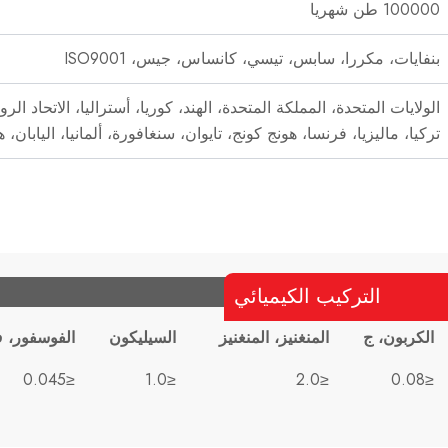
100000 طن شهريا
بنفايات، مكررا، سابس، تيسي، كانساس، جيس، ISO9001
الولايات المتحدة، المملكة المتحدة، الهند، كوريا، أستراليا، الاتحاد الر
تركيا، ماليزيا، فرنسا، هونج كونج، تايوان، سنغافورة، ألمانيا، اليابان، 
التركيب الكيميائي
الكربون، ج
المنغنيز، المنغنيز
السيليكون
الفوسفور، 
≤0.045
≤1.0
≤2.0
≤0.08