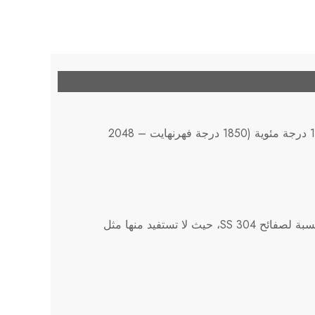
درجة الحرارة: 1010 درجة مئوية – 1120 درجة مئوية (1850 درجة فهرنهايت – 2048
السبب: هذه العمليات ليست قياسية بالنسبة لصفائح SS 304، حيث لا تستفيد منها مثل