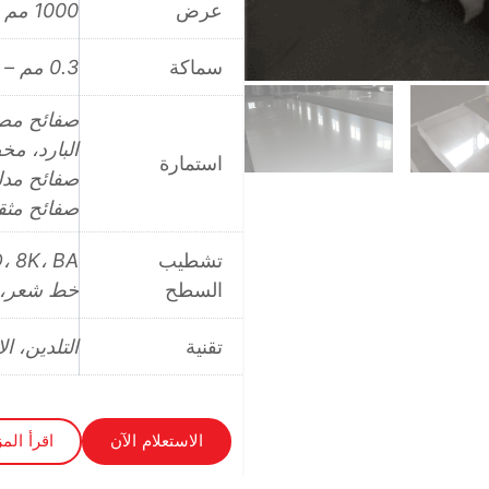
عرض
1000 مم – 2000 مم (39 بوصة – 79 بوصة)، حسب الطلب
سماكة
0.3 مم – 6 مم (0.012 بوصة – 0.24 بوصة)، مخصص
صفائح مصق
البارد، م
استمارة
صفائح مدل
صفائح مثق
تشطيب
السطح
خط شعر، مرآة، رقم 1،
تقنية
التلدين، ال
الاستعلام الآن
اقرأ المز