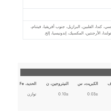
وسي، كندا، الفلبين، البرازيل، جنوب أفريقيا، فيتنام،
هولندا، الأرجنتين، المكسيك، إندونيسيا، إلخ.
ف
الكبريت، س
النيتروجين، ن
الحديد، Fe
≤0.03
≤0.10
توازن