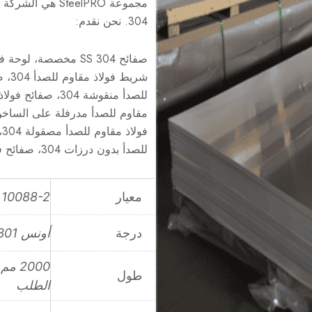
مجموعة SteelPRO 
304. نحن نقدم:
للصدأ بدون درزات 304، صفائح فولاذ مقاوم للصدأ ملحومة 304، إلخ.
معيار
 10088-2
درجة
أونس S30400، 1.4301، سوز 304، 06Cr19Ni10
طول
الطلب