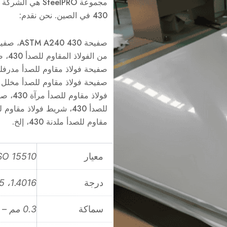
مجموعة SteelPRO 
430 في الصين. نحن نقدم:
مقاوم للصدأ ملدنة 430، إلخ.
معيار
SO 15510
درجة
1.4016، 1Cr15، سوز 430، أونس S43000
سماكة
0.3 مم – 3.0 مم (0.012 بوصة – 0.118 بوصة)، مخصص