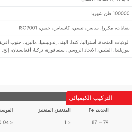
100000 طن شهريا
بنفايات، مكررا، سابس، تيسي، كانساس، جيس، ISO9001
الولايات المتحدة، أستراليا، كندا، الهند، إندونيسيا، ماليزيا، جنوب أفريق
نيوزيلندا، الفلبين، الاتحاد الروسي، سنغافورة، تركيا، أفغانستان، إلخ.
التركيب الكيميائي
الحديد، Fe
المنغنيز، المنغنيز
الفوسف
≤ 0.04
≤ 1
79 – 87