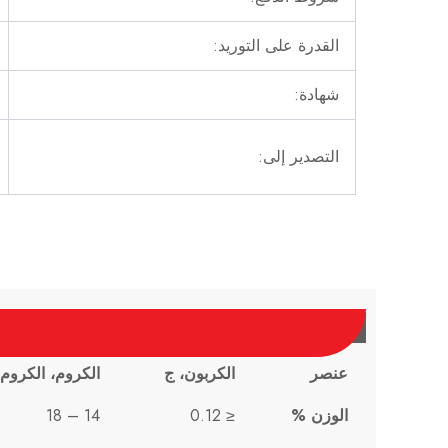
القدرة على التوريد:
شهادة:
التصدير إلى:
عنصر
الكربون، ج
الكروم، الكروم
الوزن %
≤ 0.12
14 – 18