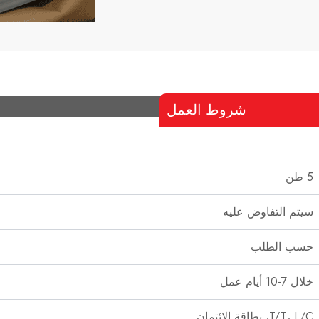
شروط العمل
5 طن
سيتم التفاوض عليه
حسب الطلب
خلال 7-10 أيام عمل
T/T، L/C، بطاقة الائتمان