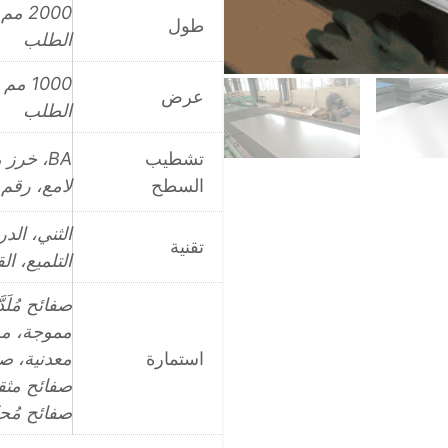
طول
الطلب
عرض
الطلب
تشطيب
BA، خر
السطح
لامع، رقم 1، رقم 2B، رقم 2D، رقم 4، رقم 8، نفث الر
الثني، الد
تقنية
التلميع، ا
صفائح مُلَ
مموجة، م
استمارة
معدنية، ص
صفائح مثق
صفائح مُح