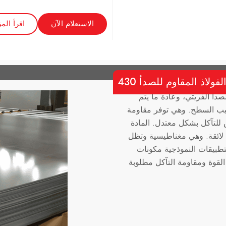
الاستعلام الآن
اقرأ المز
فولاذ المقاوم للصدأ 430
م للصدأ الفريتي، وعادة ما يتم
يب السطح. وهي توفر مقاومة
 للتآكل بشكل معتدل. المادة
 لائقة. وهي مغناطيسية وتظل
طبيقات النموذجية مكونات
لقوة ومقاومة التآكل مطلوبة