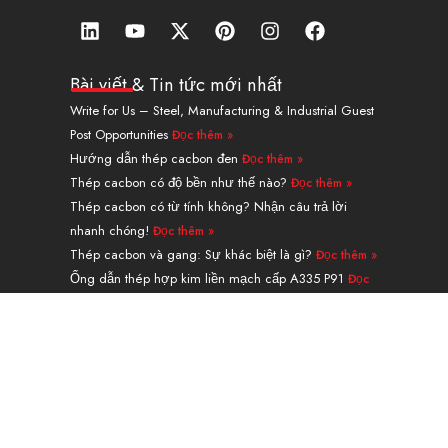
L
Y
X
P
I
F
i
o
-
i
n
a
n
u
T
n
s
c
k
t
w
t
t
e
Bài viết & Tin tức mới nhất
e
u
i
e
a
b
Write for Us – Steel, Manufacturing & Industrial Guest
d
b
t
r
g
o
Post Opportunities
Đọc thêm »
i
e
t
e
r
o
n
e
s
a
k
Hướng dẫn thép cacbon đen
Đọc thêm »
r
t
m
Thép cacbon có độ bền như thế nào?
Đọc thêm »
Thép cacbon có từ tính không? Nhận câu trả lời
nhanh chóng!
Đọc thêm »
Thép cacbon và gang: Sự khác biệt là gì?
Đọc thêm »
Ống dẫn thép hợp kim liền mạch cấp A335 P91
Đọc
thêm »
Điều hướng
CÁC SẢN PHẨM
DỊCH VỤ & XỬ LÝ