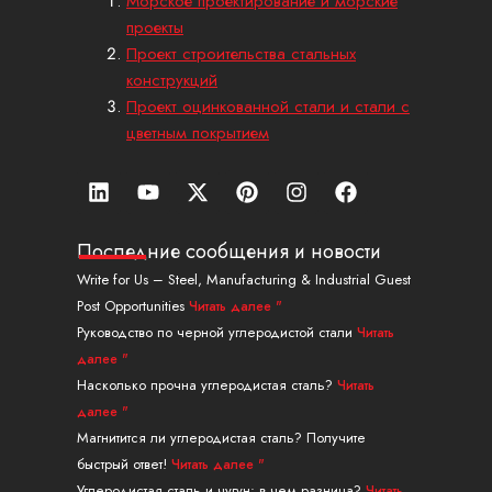
Морское проектирование и морские
проекты
Проект строительства стальных
конструкций
Проект оцинкованной стали и стали с
цветным покрытием
Л
Ю
X
П
И
Ф
и
т
-
и
н
е
н
у
т
н
с
й
к
б
в
т
т
с
Последние сообщения и новости
е
и
е
а
б
Write for Us – Steel, Manufacturing & Industrial Guest
д
т
р
г
у
Post Opportunities
Читать далее "
и
т
е
р
к
н
е
с
а
Руководство по черной углеродистой стали
Читать
р
т
м
далее "
Насколько прочна углеродистая сталь?
Читать
далее "
Магнитится ли углеродистая сталь? Получите
быстрый ответ!
Читать далее "
Углеродистая сталь и чугун: в чем разница?
Читать