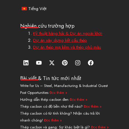
Tiếng Việt
Nghiên cứu trường hợp
Kỹ thuật hàng hải & Dự án ngoài khơi
Dự án xây dựng kết cấu thép
Dự án thép mạ kẽm và thép phủ màu
L
Y
X
P
I
F
i
o
-
i
n
a
n
u
T
n
s
c
k
t
w
t
t
e
Bài viết & Tin tức mới nhất
e
u
i
e
a
b
Write for Us – Steel, Manufacturing & Industrial Guest
d
b
t
r
g
o
Post Opportunities
Đọc thêm »
i
e
t
e
r
o
n
e
s
a
k
Hướng dẫn thép cacbon đen
Đọc thêm »
r
t
m
Thép cacbon có độ bền như thế nào?
Đọc thêm »
Thép cacbon có từ tính không? Nhận câu trả lời
nhanh chóng!
Đọc thêm »
Thép cacbon và gang: Sự khác biệt là gì?
Đọc thêm »