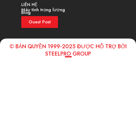
LIÊN HỆ
Máy tính trọng lượng
Blog
Guest Post
© BẢN QUYỀN 1999-2025 ĐƯỢC HỖ TRỢ BỞI
STEELPRO GROUP