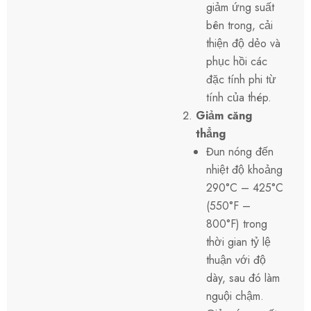
giảm ứng suất
bên trong, cải
thiện độ dẻo và
phục hồi các
đặc tính phi từ
tính của thép.
Giảm căng
thẳng
Đun nóng đến
nhiệt độ khoảng
290°C – 425°C
(550°F –
800°F) trong
thời gian tỷ lệ
thuận với độ
dày, sau đó làm
nguội chậm.