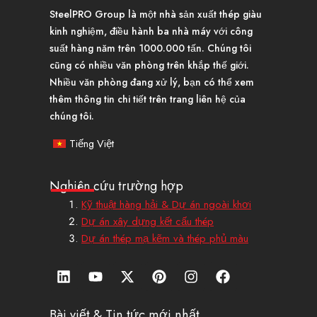
SteelPRO Group là một nhà sản xuất thép giàu
kinh nghiệm, điều hành ba nhà máy với công
suất hàng năm trên 1000.000 tấn. Chúng tôi
cũng có nhiều văn phòng trên khắp thế giới.
Nhiều văn phòng đang xử lý, bạn có thể xem
thêm thông tin chi tiết trên trang liên hệ của
chúng tôi.
Tiếng Việt
Nghiên cứu trường hợp
Kỹ thuật hàng hải & Dự án ngoài khơi
Dự án xây dựng kết cấu thép
Dự án thép mạ kẽm và thép phủ màu
L
Y
X
P
I
F
i
o
-
i
n
a
n
u
T
n
s
c
k
t
w
t
t
e
Bài viết & Tin tức mới nhất