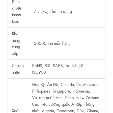
Điều
khoản
T/T, L/C, Thẻ tín dụng
thanh
toán:
Khả
năng
100000 tấn mỗi tháng
cung
cấp:
Chứng
RoHS, BIS, SABS, tisi, KS, JIS,
nhận:
ISO9001
Hoa Kỳ, Ấn Độ, Canada, Úc, Malaysia,
Philippines, Singapore, Indonesia,
Vương quốc Anh, Pháp, New Zealand,
Các Tiểu vương quốc Ả Rập Thống
Xuất
nhất, Algeria, Cameroon, Đức, Ghana,