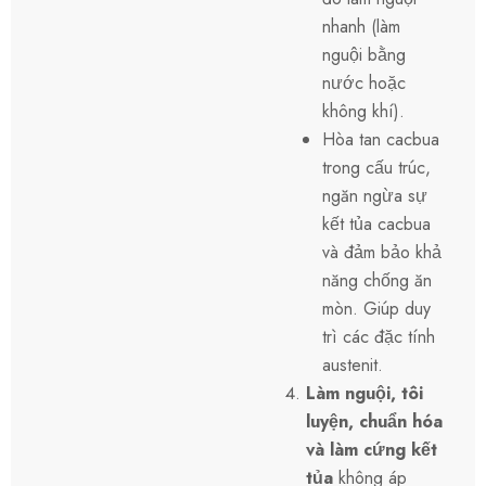
nhanh (làm
nguội bằng
nước hoặc
không khí).
Hòa tan cacbua
trong cấu trúc,
ngăn ngừa sự
kết tủa cacbua
và đảm bảo khả
năng chống ăn
mòn. Giúp duy
trì các đặc tính
austenit.
Làm nguội, tôi
luyện, chuẩn hóa
và làm cứng kết
tủa
không áp