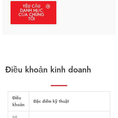
YÊU CẦU
DANH MỤC
CỦA CHÚNG
TÔI
Điều khoản kinh doanh
Điều
Đặc điểm kỹ thuật
khoản
Số