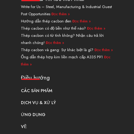
e
u
i
e
a
b
Write for Us – Steel, Manufacturing & Industrial Guest
d
b
t
r
g
o
Post Opportunities
Đọc thêm »
i
e
t
e
r
o
n
e
s
a
k
Hướng dẫn thép cacbon đen
Đọc thêm »
r
t
m
Thép cacbon có độ bền như thế nào?
Đọc thêm »
Thép cacbon có từ tính không? Nhận câu trả lời
nhanh chóng!
Đọc thêm »
Thép cacbon và gang: Sự khác biệt là gì?
Đọc thêm »
Ống dẫn thép hợp kim liền mạch cấp A335 P91
Đọc
thêm »
Điều hướng
CÁC SẢN PHẨM
DỊCH VỤ & XỬ LÝ
ỨNG DỤNG
VỀ