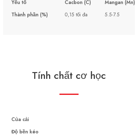
Yếu tố
Cacbon (C)
Mangan (Mn)
Thành phần (%)
0,15 tối đa
5.5-7.5
Tính chất cơ học
Của cải
Độ bền kéo