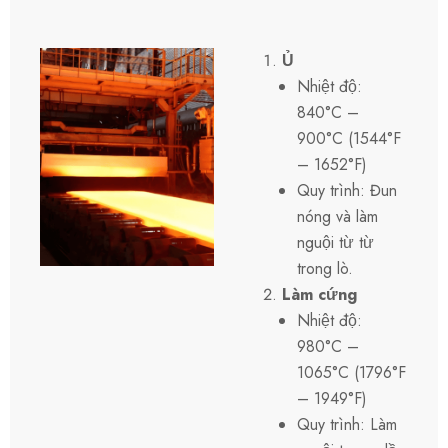
Ủ
Nhiệt độ:
840°C –
900°C (1544°F
– 1652°F)
Quy trình: Đun
nóng và làm
nguội từ từ
trong lò.
Làm cứng
Nhiệt độ:
980°C –
1065°C (1796°F
– 1949°F)
Quy trình: Làm