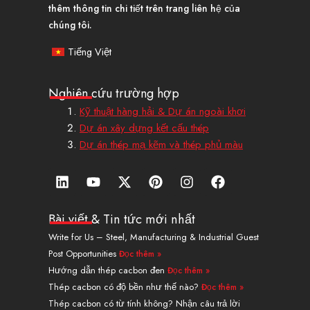
thêm thông tin chi tiết trên trang liên hệ của
chúng tôi.
Tiếng Việt
Nghiên cứu trường hợp
Kỹ thuật hàng hải & Dự án ngoài khơi
Dự án xây dựng kết cấu thép
Dự án thép mạ kẽm và thép phủ màu
L
Y
X
P
I
F
i
o
-
i
n
a
n
u
T
n
s
c
k
t
w
t
t
e
Bài viết & Tin tức mới nhất
e
u
i
e
a
b
Write for Us – Steel, Manufacturing & Industrial Guest
d
b
t
r
g
o
Post Opportunities
Đọc thêm »
i
e
t
e
r
o
n
e
s
a
k
Hướng dẫn thép cacbon đen
Đọc thêm »
r
t
m
Thép cacbon có độ bền như thế nào?
Đọc thêm »
Thép cacbon có từ tính không? Nhận câu trả lời