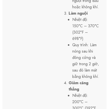
nguội trong dầu
hoặc không khí.
Làm nguội
Nhiệt độ:
150°C – 370°C
(302°F –
698°F)
Quy trình: Làm
nóng sau khi
đông cứng và
giữ trong 2 giờ,
sau đó làm mát
bằng không khí.
Giảm căng
thẳng
Nhiệt độ:
200°C –
300°C (392°F