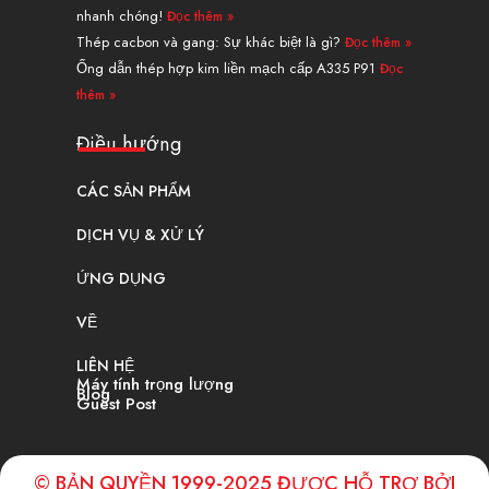
nhanh chóng!
Đọc thêm »
Thép cacbon và gang: Sự khác biệt là gì?
Đọc thêm »
Ống dẫn thép hợp kim liền mạch cấp A335 P91
Đọc
thêm »
Điều hướng
CÁC SẢN PHẨM
DỊCH VỤ & XỬ LÝ
ỨNG DỤNG
VỀ
LIÊN HỆ
Máy tính trọng lượng
Blog
Guest Post
© BẢN QUYỀN 1999-2025 ĐƯỢC HỖ TRỢ BỞI