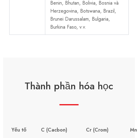
Benin, Bhutan, Bolivia, Bosnia và
Herzegovina, Botswana, Brazil,
Brunei Darussalam, Bulgaria,
Burkina Faso, v.v.
Thành phần hóa học
Yếu tố
C (Cacbon)
Cr (Crom)
Mn