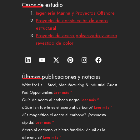
Casos de estudio
Ingeniería Marina y Proyectos Offshore
Proyecto de construcción de acero
estructural
Proyecto de acero galvanizado y acero
revestido de color
L
Y
X
P
I
F
i
o
-
i
n
a
n
u
t
n
s
c
k
t
w
t
t
e
Últimas publicaciones y noticias
e
u
i
e
a
b
Write for Us – Steel, Manufacturing & Industrial Guest
d
b
t
r
g
o
Post Opportunities
Leer más "
i
e
t
e
r
o
n
e
s
a
k
Guía de acero al carbono negro
Leer más "
r
t
m
¿Qué tan fuerte es el acero al carbono?
Leer más "
¿Es magnético el acero al carbono? ¡Respuesta
rápida!
Leer más "
Acero al carbono vs hierro fundido: ¿cuál es la
diferencia?
Leer más "