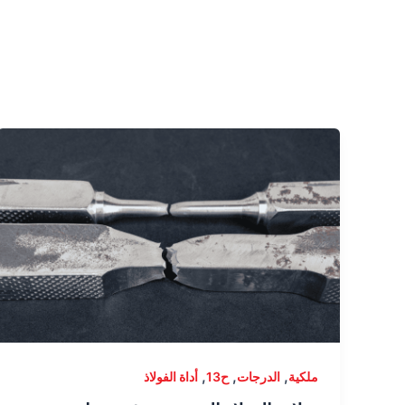
,
,
,
ملكية
الدرجات
ح13
أداة الفولاذ