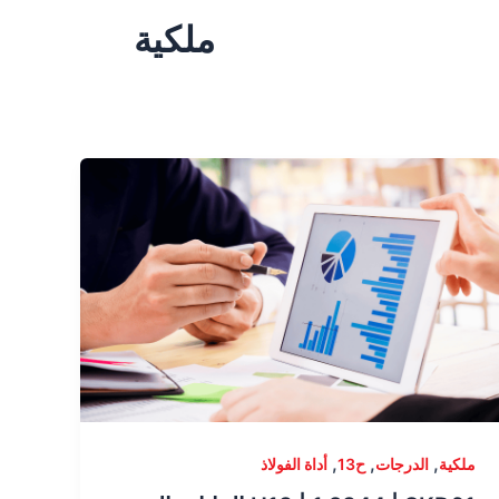
ملكية
,
,
,
ملكية
الدرجات
ح13
أداة الفولاذ