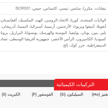
بنفايات، مكررا، سابس، تيسي، كانساس، جيس، ISO9001
الولايات المتحدة، كوريا، الاتحاد الروسي، الهند، المكسيك، أفغانستان، ألب
أنغويلا، أنتيغوا وبربودا، الأرجنتين، أرمينيا، أستراليا، النمسا، أذربيجان
بليز، بنين، بوتان، بوليفيا، البوسنة والهرسك، بوتسوانا، البرازيل، برونا
كمبوديا، الكاميرون، الرأس الأخضر، جمهورية أفريقيا الوسطى، تشاد، 
الديمقراطية، جزر كوك، إلخ.
التركيبات الكيميائية
نيز (Mn)
السيليكون (Si)
الفوسفور (P)
الكبريت (S)