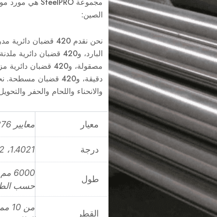
الصين:
دقيقة، و420 قضبان مس
والانحناء واللحام والحفر والتحوي
معيار
معايير ASTM A276
درجة
1.4021، 2Cr13، SUS420J2
طول
حسب الط
القطر