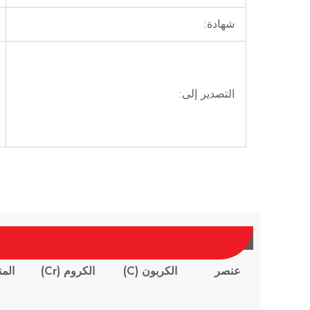
شهادة:
التصدير إلى:
عنصر
الكربون (C)
الكروم (Cr)
المنغ