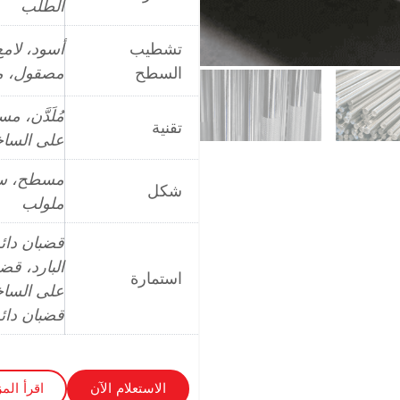
الطلب
تشطيب
أسود، لام
السطح
مصقول، مص
مُلَدَّن، 
تقنية
على الساخن،
مسطح، سد
شكل
ملولب
قضبان دائ
البارد، قض
استمارة
على الساخن
قضبان دائ
الاستعلام الآن
اقرأ المز