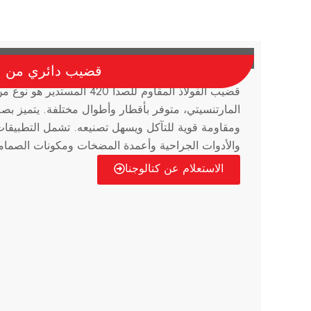
قضيب دائري من الفو
قضيب الفولاذ المقاوم للصدأ 420 ال
المارتنسيتي، متوفر بأقطار وأطوال مختلفة. يتميز بصل
ومقاومة قوية للتآكل ويسهل تصنيعه. تشمل التطبيقا
والأدوات الجراحية وأعمدة المضخات ومكونات الصمام
الاستعلام عن كتالوجنا