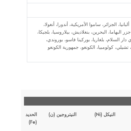
انيا، الجزائر، ساموا الأمريكية، أندورا، أنغولا،
، جزر البهاما، البحرين، بنغلاديش، بيلاروسيا، بلجيكا،
ي دار السلام، بلغاريا، بوركينا فاسو، بوروندي،
تشيلي، كولومبيا، الكونغو، جمهورية الكونغو
النيكل (Ni)
النيتروجين (ن)
الحديد
(Fe)